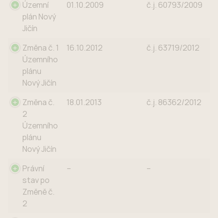
Název
Nabytí účinnosti
OOP
Územní
01.10.2009
č.j. 60793/2009
ÚPD
plán Nový
Jičín
Změna č. 1
16.10.2012
č.j. 63719/2012
Územního
plánu
Nový Jičín
Změna č.
18.01.2013
č.j. 86362/2012
2
Územního
plánu
Nový Jičín
Právní
–
–
stav po
Změně č.
2