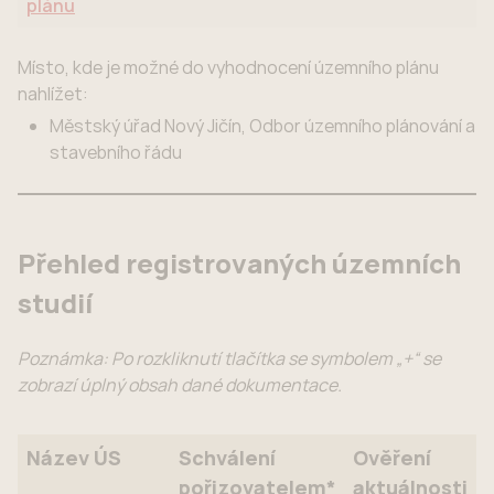
plánu
Místo, kde je možné do vyhodnocení územního plánu
nahlížet:
Městský úřad Nový Jičín, Odbor územního plánování a
stavebního řádu
Přehled registrovaných územních
studií
Poznámka: Po rozkliknutí tlačítka se symbolem „+“ se
zobrazí úplný obsah dané dokumentace.
Název ÚS
Schválení
Ověření
pořizovatelem*
aktuálnosti