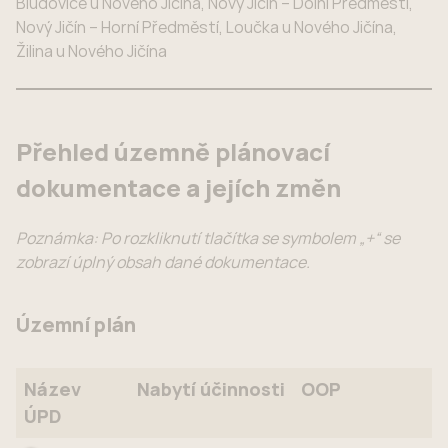
Bludovice u Nového Jičína, Nový Jičín – Dolní Předměstí,
Nový Jičín – Horní Předměstí, Loučka u Nového Jičína,
Žilina u Nového Jičína
Přehled územně plánovací
dokumentace a jejích změn
Poznámka: Po rozkliknutí tlačítka se symbolem „+“ se
zobrazí úplný obsah dané dokumentace.
Územní plán
Název
Nabytí účinnosti
OOP
ÚPD