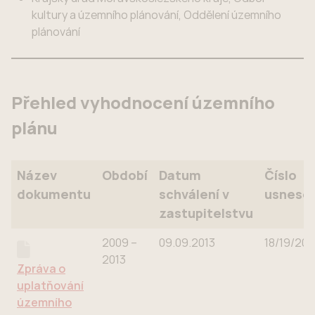
kultury a územního plánování, Oddělení územního
plánování
Přehled vyhodnocení územního
plánu
Název
Období
Datum
Číslo
dokumentu
schválení v
usnesen
zastupitelstvu
Název
Období
Datum
Číslo
2009 –
09.09.2013
18/19/201
dokumentu
schválení v
usnesen
2013
Zpráva o
zastupitelstvu
uplatňování
územního