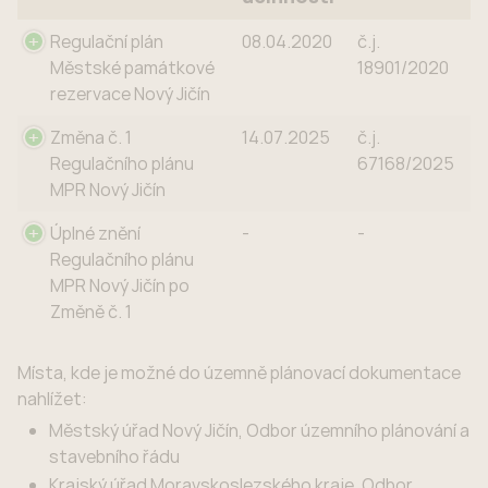
Název ÚPD
Nabytí
OOP
Regulační plán
08.04.2020
č.j.
účinnosti
Městské památkové
18901/2020
rezervace Nový Jičín
Změna č. 1
14.07.2025
č.j.
Regulačního plánu
67168/2025
MPR Nový Jičín
Úplné znění
-
-
Regulačního plánu
MPR Nový Jičín po
Změně č. 1
Místa, kde je možné do územně plánovací dokumentace
nahlížet:
Městský úřad Nový Jičín, Odbor územního plánování a
stavebního řádu
Krajský úřad Moravskoslezského kraje, Odbor