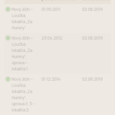
Název ÚS
Schválení
Ověření
Nový Jičín –
01.09.2011
02.08.2019
pořizovatelem*
aktuálnosti
Loučka,
lokalita „Za
Humny“
Nový Jičín –
23.04.2012
02.08.2019
Loučka,
lokalita „Za
Humny“,
úprava –
lokalita 1
Nový Jičín –
01.12.2014
02.08.2019
Loučka,
lokalita „Za
Humny“,
úprava č. 3 –
lokalita 2