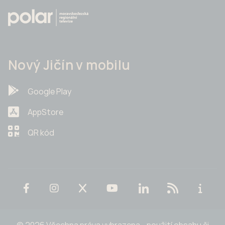
Nový Jičín v mobilu
Google Play
AppStore
QR kód
© 2026 Všechna práva vyhrazena - použití obsahu či