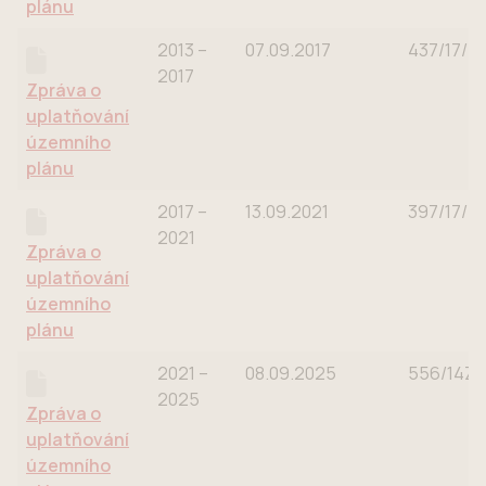
plánu
2013 –
07.09.2017
437/17/2
2017
Zpráva o
uplatňování
územního
plánu
2017 –
13.09.2021
397/17/2
2021
Zpráva o
uplatňování
územního
plánu
2021 –
08.09.2025
556/14Z/
2025
Zpráva o
uplatňování
územního