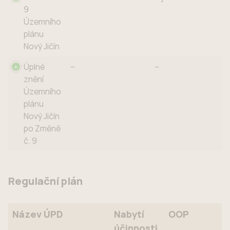
9
Územního
plánu
Nový Jičín
Úplné
–
–
znění
Územního
plánu
Nový Jičín
po Změně
č. 9
Regulační plán
Název ÚPD
Nabytí
OOP
účinnosti