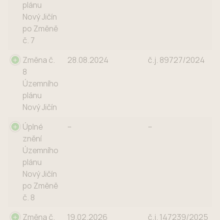
plánu
Nový Jičín
po Změně
č. 7
Změna č.
28.08.2024
č.j. 89727/2024
8
Územního
plánu
Nový Jičín
Úplné
–
–
znění
Územního
plánu
Nový Jičín
po Změně
č. 8
Změna č.
19.02.2026
č.j. 147239/2025