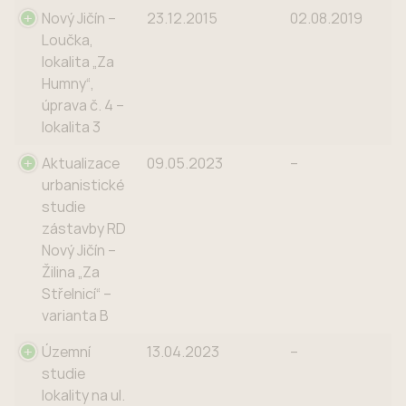
Nový Jičín –
23.12.2015
02.08.2019
Loučka,
lokalita „Za
Humny“,
úprava č. 4 –
lokalita 3
Aktualizace
09.05.2023
–
urbanistické
studie
zástavby RD
Nový Jičín –
Žilina „Za
Střelnicí“ –
varianta B
Územní
13.04.2023
–
studie
lokality na ul.