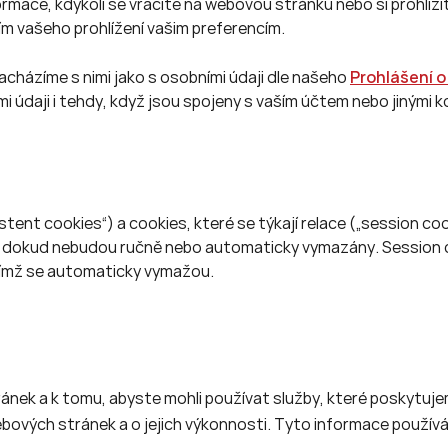
ace, kdykoli se vracíte na webovou stránku nebo si prohlíží
ím vašeho prohlížení vašim preferencím.
acházíme s nimi jako s osobními údaji dle našeho
Prohlášení 
mi údaji i tehdy, když jsou spojeny s vaším účtem nebo jinými 
istent cookies“) a cookies, které se týkají relace („session coo
by, dokud nebudou ručně nebo automaticky vymazány. Session 
 čímž se automaticky vymažou.
:
ánek a k tomu, abyste mohli používat služby, které poskytuj
ebových stránek a o jejich výkonnosti. Tyto informace použív