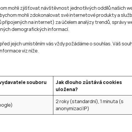
om mohli zjišťovat návštěvnost jednotlivých oddílů našich 
 abychom mohli zdokonalovat své internetové produkty a slu
 připojených na internet) za účelem analýzy trendů, správy 
cných demografických informací.
před jejich umístěním vás vždy požádáme o souhlas. Váš souh
informace viz níže.
vydavatele souboru
Jak dlouho zůstává cookies
uložena?
2 roky (standardní), 1 minuta (s
oogle)
anonymizací IP)