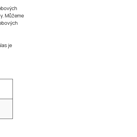
webových
žby. Můžeme
webových
las je