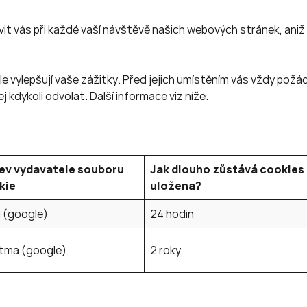
it vás při každé vaší návštěvě našich webových stránek, ani
e vylepšují vaše zážitky. Před jejich umístěním vás vždy pož
 kdykoli odvolat. Další informace viz níže.
ev vydavatele souboru
Jak dlouho zůstává cookies
kie
uložena?
 (google)
24 hodin
tma (google)
2 roky