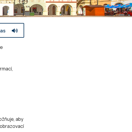
las
te
rmací,
ožňuje, aby
 zobrazovací