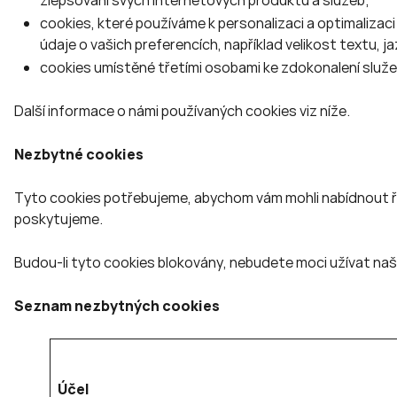
zlepšování svých internetových produktů a služeb;
cookies, které používáme k personalizaci a optimalizac
údaje o vašich preferencích, například velikost textu, ja
cookies umístěné třetími osobami ke zdokonalení služeb 
Další informace o námi používaných cookies viz níže.
Nezbytné cookies
Tyto cookies potřebujeme, abychom vám mohli nabídnout řád
poskytujeme.
Budou-li tyto cookies blokovány, nebudete moci užívat na
Seznam nezbytných cookies
Účel