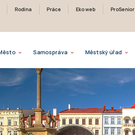
Rodina
Práce
Eko web
ProSenior
Město
Samospráva
Městský úřad