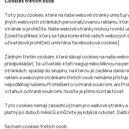
Cookies třetích osob
Toto jsou cookies, které na naše webové stránky umisťují
jiných webových stránkách personalizovanou reklamu, která 
stránek si prohlížíte. Naše webové stránky mohou rovněž um
[Uveďte příklad, který se týká konkrétně vašich webových s
uživatelově prohlížeči umístěna facebooková cookies].
Žádným třetím osobám, které dávají cookies na naše webo
předpokládat, že uživatelé, kteří reagují nebo kliknou na
stránkách, spadají do skupiny, na kterou je zacílena daná 
reklam a webovými stránkami třetích osob nemáme přístup 
nepodléhají našemu Prohlášení o ochraně soukromí, ani Proh
vztahu k ochraně soukromí, musíte je přímo kontaktovat.
Tyto cookies nemají zásadní význam pro webové stránky a 
platný po dobu 6 měsíců a můžete jej kdykoli odvolat. Další 
Seznam cookies třetích osob: