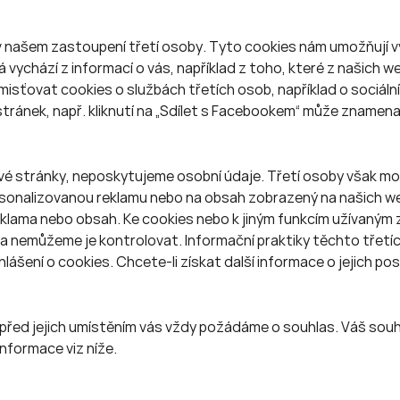
 v našem zastoupení třetí osoby. Tyto cookies nám umožňují v
vychází z informací o vás, například z toho, které z našich 
isťovat cookies o službách třetích osob, například o sociáln
tránek, např. kliknutí na „Sdílet s Facebookem“ může znamenat
vé stránky, neposkytujeme osobní údaje. Třetí osoby však m
 personalizovanou reklamu nebo na obsah zobrazený na našich 
reklama nebo obsah. Ke cookies nebo k jiným funkcím užívaným 
a nemůžeme je kontrolovat. Informační praktiky těchto třetí
lášení o cookies. Chcete-li získat další informace o jejich po
před jejich umístěním vás vždy požádáme o souhlas. Váš souh
informace viz níže.