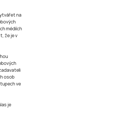
ytvářet na
webových
ích médiích
, že je v
ohou
webových
zadavateli
ch osob
stupech ve
las je