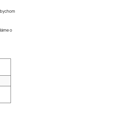
ž bychom
ádáme o