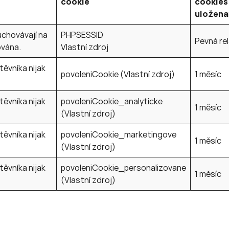
cookie
cookies
uložena
uchovávají na
PHPSESSID
Pevná re
ována.
Vlastní zdroj
těvníka nijak
povoleniCookie (Vlastní zdroj)
1 měsíc
těvníka nijak
povoleniCookie_analyticke
1 měsíc
(Vlastní zdroj)
těvníka nijak
povoleniCookie_marketingove
1 měsíc
(Vlastní zdroj)
těvníka nijak
povoleniCookie_personalizovane
1 měsíc
(Vlastní zdroj)