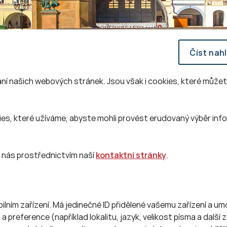
Číst nah
ní našich webových stránek. Jsou však i cookies, které může
, které užíváme, abyste mohli provést erudovaný výběr info
a nás prostřednictvím naší
kontaktní stránky
.
lním zařízení. Má jedinečné ID přidělené vašemu zařízení a um
 preference (například lokalitu, jazyk, velikost písma a další