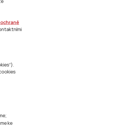
te
o ochraně
kontaktními
kies“).
cookies
eme;
áme ke