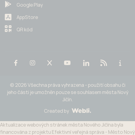
Google Play
AppStore
QR kód
© 2026 Všechna práva vyhrazena - použití obsahu či
jeho části je umožněn pouze se souhlasem města Nový
Jičín.
Created by
Aktualizace webových stránek města Nového Jičína byla
financována z projektu Efektivní veřejná správa - Město Nový