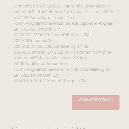
Jednací řád ZM č. 22/2018 Plán schůzí Rady města a
zasedání Zastupitelstva města Nový Jičín v roce 2022
rok 2022PořadíDatum konáníDen
konáníProgramUsnesení22.12.09.2022pondělíProgram
ZM 2022/22Usnesení ZM
2022/2221.13.06.2022pondělíProgram ZM
2022/21Usnesení ZM
2022/2120.14.03.2022pondělíProgram ZM
2022/20Usnesení ZM 2022/20 Plán jednání schůzí RM
a zasedání ZM Nový Jičín na rok 2021 rok
2021PořadíDatum konáníDen
konáníProgramUsnesení19.13.12.2021pondělíProgram
ZM 2021/19Usnesení ZM
2021/1918.15.11.2021pondělíProgram ZM...
Více informací…