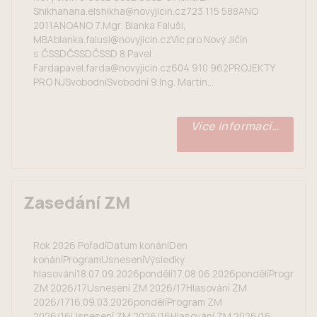
Shikhahana.elshikha@novyjicin.cz723 115 588ANO
2011ANOANO 7.Mgr. Blanka Faluši,
MBAblanka.falusi@novyjicin.czVíc pro Nový Jičín
s ČSSDČSSDČSSD 8.Pavel
Fardapavel.farda@novyjicin.cz604 910 962PROJEKTY
PRO NJSvobodníSvobodní 9.Ing. Martin...
Více informací…
Zasedání ZM
Rok 2026 PořadíDatum konáníDen
konáníProgramUsneseníVýsledky
hlasování18.07.09.2026pondělí17.08.06.2026pondělíProgram
ZM 2026/17Usnesení ZM 2026/17Hlasování ZM
2026/1716.09.03.2026pondělíProgram ZM
2026/16Usnesení ZM 2026/16Hlasování ZM 2026/16