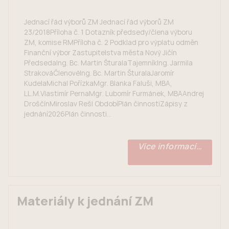
Jednací řád výborů ZM Jednací řád výborů ZM
23/2018Příloha č. 1 Dotazník předsedy/člena výboru
ZM, komise RMPříloha č. 2 Podklad pro výplatu odměn
Finanční výbor Zastupitelstva města Nový Jičín
PředsedaIng. Bc. Martin ŠturalaTajemníkIng. Jarmila
StrakováČlenovéIng. Bc. Martin ŠturalaJaromír
KudelaMichal PořízkaMgr. Blanka Faluši, MBA,
LL.M.Vlastimír PernaMgr. Lubomír Furmánek, MBAAndrej
DroščínMiroslav Rešl ObdobíPlán činnostiZápisy z
jednání2026Plán činnosti...
Více informací…
Materiály k jednání ZM