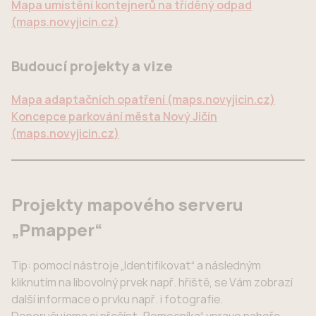
Mapa umístění kontejnerů na tříděný odpad
(maps.novyjicin.cz)
Budoucí projekty a vize
Mapa adaptačních opatření (maps.novyjicin.cz)
Koncepce parkování města Nový Jičín
(maps.novyjicin.cz)
Projekty mapového serveru
„Pmapper“
Tip: pomocí nástroje „Identifikovat“ a následným
kliknutím na libovolný prvek např. hřiště, se Vám zobrazí
další informace o prvku např. i fotografie.