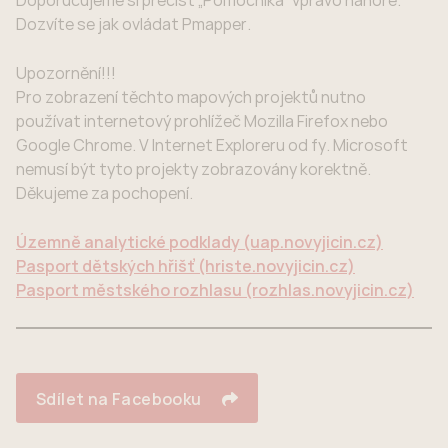
Doporučujeme si přečíst „Pomocníka“ vpravo nahoře.
Dozvíte se jak ovládat Pmapper.
Upozornění!!!
Pro zobrazení těchto mapových projektů nutno
používat internetový prohlížeč Mozilla Firefox nebo
Google Chrome. V Internet Exploreru od fy. Microsoft
nemusí být tyto projekty zobrazovány korektně.
Děkujeme za pochopení.
Územně analytické podklady (uap.novyjicin.cz)
Pasport dětských hřišť (hriste.novyjicin.cz)
Pasport městského rozhlasu (rozhlas.novyjicin.cz)
Sdílet na Facebooku