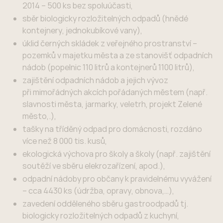
2014 – 500 ks bez spoluúčasti,
sběr biologicky rozložitelných odpadů (hnědé
kontejnery, jednokubíkové vany),
úklid černých skládek z veřejného prostranství –
pozemků v majetku města a ze stanovišť odpadních
nádob (popelnic 110 litrů a kontejnerů 1100 litrů),
zajištění odpadních nádob a jejich vývoz
při mimořádných akcích pořádaných městem (např.
slavnosti města, jarmarky, veletrh, projekt Zelené
město,.),
tašky na tříděný odpad pro domácnosti, rozdáno
více než 8 000 tis. kusů,
ekologická výchova pro školy a školy (např. zajištění
soutěží ve sběru elekrozařízení, apod.),
odpadní nádoby pro občany k pravidelnému vyvážení
– cca 4430 ks (údržba, opravy, obnova,…),
zavedení odděleného sběru gastroodpadů tj.
biologicky rozložitelných odpadů z kuchyní,