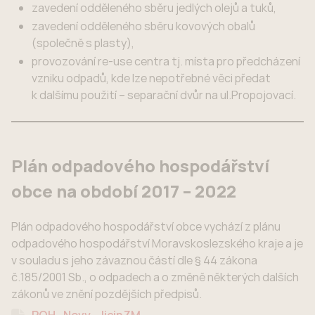
zavedení odděleného sběru jedlých olejů a tuků,
zavedení odděleného sběru kovových obalů
(společně s plasty),
provozování re-use centra tj. místa pro předcházení
vzniku odpadů, kde lze nepotřebné věci předat
k dalšímu použití – separační dvůr na ul.Propojovací.
Plán odpadového hospodářství
obce na období 2017 – 2022
Plán odpadového hospodářství obce vychází z plánu
odpadového hospodářství Moravskoslezského kraje a je
v souladu s jeho závaznou částí dle § 44 zákona
č.185/2001 Sb., o odpadech a o změně některých dalších
zákonů ve znění pozdějších předpisů.