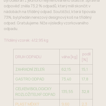
byl odebrán z jednoho nejmenovaného sídliště. Správná
odpověď zněla 73,2 % odpadů, který měl skončit v
nádobách na tříděný odpad. Soutěžící, která tipovala
73%, byl předán nerezový designový koš na tříděný
odpad. Gratulujeme. Níže výsledky vzorkovaného
odpadu.
Tříděný vzorek: 412,95 kg
podíl
DRUH ODPADU
váha [kg]
[%]
ZAHRADNÍ ZELEŇ
62,15
15,1
GASTRO ODPAD
73,40
17,8
CELKEM BIOLOGICKY
135,55
32,8
ROZLOŽITELNÝ ODPAD
PLAST MĚKKÝ
9,60
2,3