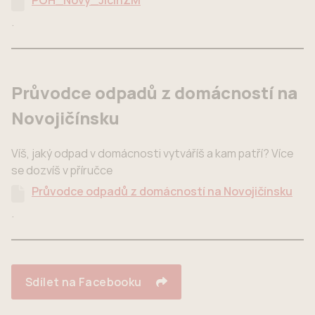
POH_Novy_JicinZM
.
Průvodce odpadů z domácností na
Novojičínsku
Víš, jaký odpad v domácnosti vytváříš a kam patří? Více
se dozvíš v příručce
Průvodce odpadů z domácností na Novojičínsku
.
Sdílet na Facebooku