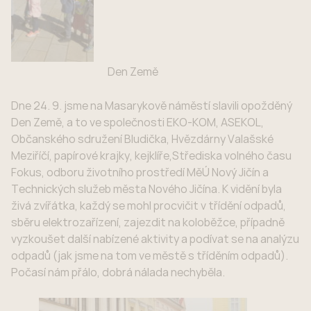
Den Země
Dne 24. 9. jsme na Masarykově náměstí slavili opožděný
Den Země, a to ve společnosti EKO-KOM, ASEKOL,
Občanského sdružení Bludička, Hvězdárny Valašské
Meziříčí, papírové krajky, kejklíře,Střediska volného času
Fokus, odboru životního prostředí MěÚ Nový Jičín a
Technických služeb města Nového Jičína. K vidění byla
živá zvířátka, každý se mohl procvičit v třídění odpadů,
sběru elektrozařízení, zajezdit na koloběžce, případně
vyzkoušet další nabízené aktivity a podívat se na analýzu
odpadů (jak jsme na tom ve městě s tříděním odpadů).
Počasí nám přálo, dobrá nálada nechyběla.