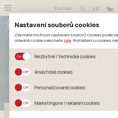
A
Kontakt
A
Nastavení souborů cookies
Zde máte možnost nastavení souborů cookies podle kateg
ohledně cookie naleznete
zde
. Prohlášení o cookies n
Odpadové
Nezbytné / technické cookies
hospodářství
Jedná se o technické soubory, které jsou nezbytné k
Analytické cookies
– ostatní
jejich funkcí. Používají se mimo jiné k ukládání produkt
souhlasu s uživáním cookies. Pro tyto cookies není za
Analytické cookies shromažďujeme skriptem společnos
Personalizované cookies
anonymizuje. Po anonymizaci se již nejedná o osobní 
konkrétnímu uživateli. Proto nedokážeme zjistit navš
Personalizované cookies jsou využívány k přizpůsob
Marketingové / reklamní cookies
zajišťuje lepší nákupní zkušenosti. Díky nim můžeme n
pomůže vyhnout se nevhodným doporučením produktů 
Městský úřad
Tyto cookies nám umožňují lépe cílit a vyhodnocova