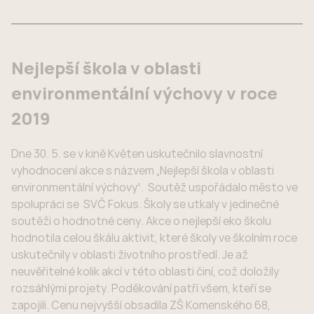
Nejlepší škola v oblasti
environmentální výchovy v roce
2019
Dne 30. 5. se v kině Květen uskutečnilo slavnostní
vyhodnocení akce s názvem „Nejlepší škola v oblasti
environmentální výchovy“. Soutěž uspořádalo město ve
spolupráci se SVČ Fokus. Školy se utkaly v jedinečné
soutěži o hodnotné ceny. Akce o nejlepší eko školu
hodnotila celou škálu aktivit, které školy ve školním roce
uskutečnily v oblasti životního prostředí. Je až
neuvěřitelné kolik akcí v této oblasti činí, což doložily
rozsáhlými projety. Poděkování patří všem, kteří se
zapojili. Cenu nejvyšší obsadila ZŠ Komenského 68,