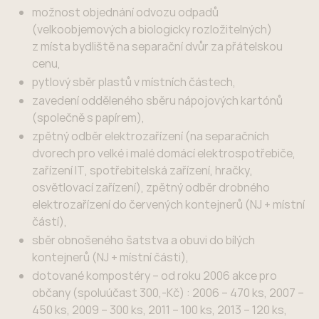
možnost objednání odvozu odpadů
(velkoobjemových a biologicky rozložitelných)
z místa bydliště na separační dvůr za přátelskou
cenu,
pytlový sběr plastů v místních částech,
zavedení odděleného sběru nápojových kartónů
(společně s papírem),
zpětný odběr elektrozařízení (na separačních
dvorech pro velké i malé domácí elektrospotřebiče,
zařízení IT, spotřebitelská zařízení, hračky,
osvětlovací zařízení), zpětný odběr drobného
elektrozařízení do červených kontejnerů (NJ + místní
částí),
sběr obnošeného šatstva a obuvi do bílých
kontejnerů (NJ + místní části),
dotované kompostéry – od roku 2006 akce pro
občany (spoluúčast 300,-Kč) : 2006 – 470 ks, 2007 –
450 ks, 2009 – 300 ks, 2011 – 100 ks, 2013 – 120 ks,