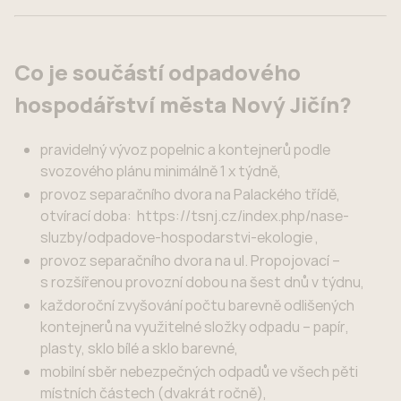
Co je součástí odpadového
hospodářství města Nový Jičín?
pravidelný vývoz popelnic a kontejnerů podle
svozového plánu minimálně 1 x týdně,
provoz separačního dvora na Palackého třídě,
otvírací doba: https://tsnj.cz/index.php/nase-
sluzby/odpadove-hospodarstvi-ekologie ,
provoz separačního dvora na ul. Propojovací –
s rozšířenou provozní dobou na šest dnů v týdnu,
každoroční zvyšování počtu barevně odlišených
kontejnerů na využitelné složky odpadu – papír,
plasty, sklo bílé a sklo barevné,
mobilní sběr nebezpečných odpadů ve všech pěti
místních částech (dvakrát ročně),