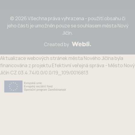
© 2026 Všechna práva vyhrazena - použití obsahu či
jeho části je umožněn pouze se souhlasem města Nový
Jičín.
Created by
Aktualizace webových stránek města Nového Jičína byla
financována z projektu Efektivní veřejná správa - Město Nový
Jičín CZ.03.4.74/0.0/0.0/19_109/0016813