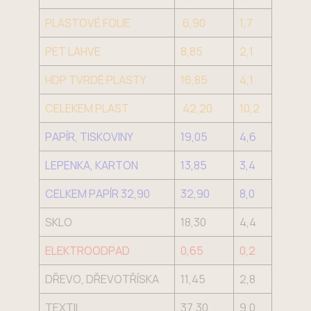
PLASTOVÉ FOLIE
6,90
1,7
PET LAHVE
8,85
2,1
HDP TVRDÉ PLASTY
16,85
4,1
CELEKEM PLAST
42,20
10,2
PAPÍR, TISKOVINY
19,05
4,6
LEPENKA, KARTON
13,85
3,4
CELKEM PAPÍR 32,90
32,90
8,0
SKLO
18,30
4,4
ELEKTROODPAD
0,65
0,2
DŘEVO, DŘEVOTŘÍSKA
11,45
2,8
TEXTIL
37,30
9,0