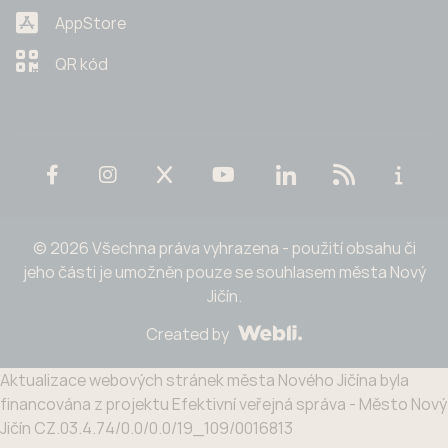
AppStore
QR kód
© 2026 Všechna práva vyhrazena - použití obsahu či
jeho části je umožněn pouze se souhlasem města Nový
Jičín.
Created by
Aktualizace webových stránek města Nového Jičína byla
financována z projektu Efektivní veřejná správa - Město Nový
Jičín CZ.03.4.74/0.0/0.0/19_109/0016813