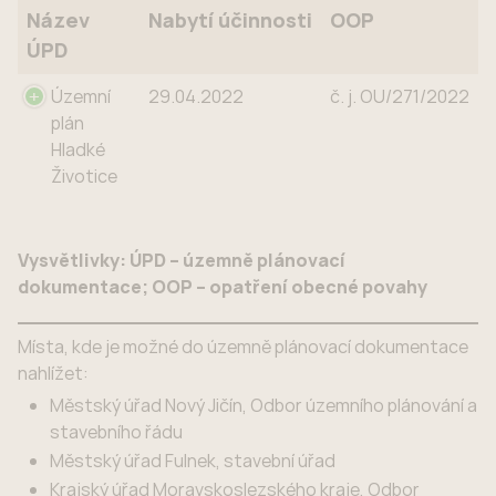
Název
Nabytí účinnosti
OOP
ÚPD
Název
Nabytí účinnosti
OOP
Územní
29.04.2022
č. j. OU/271/2022
ÚPD
plán
Hladké
Životice
Vysvětlivky: ÚPD – územně plánovací
dokumentace; OOP – opatření obecné povahy
Místa, kde je možné do územ­ně plá­no­va­cí do­ku­men­ta­ce
na­hlí­žet:
Měst­ský úřad Nový Jičín, Odbor územ­ní­ho plá­no­vá­ní a
sta­veb­ní­ho řádu
Měst­ský úřad Fulnek, stavební úřad
Krajský úřad Moravskoslezského kraje, Odbor