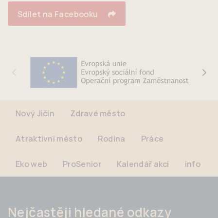
Sdílet na Facebooku
Nový Jičín
Zdravé město
Atraktivní město
Rodina
Práce
Eko web
ProSenior
Kalendář akcí
info
Nejčastěji hledané odkazy