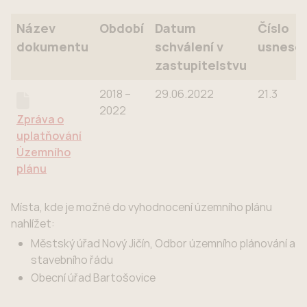
Název
Období
Datum
Číslo
dokumentu
schválení v
usnesen
zastupitelstvu
Název
Období
Datum
Číslo
2018 –
29.06.2022
21.3
dokumentu
schválení v
usnesen
2022
Zpráva o
zastupitelstvu
uplatňování
Územního
plánu
Místa, kde je možné do vyhodnocení územního plánu
nahlížet:
Městský úřad Nový Jičín, Odbor územního plánování a
stavebního řádu
Obecní úřad Bartošovice