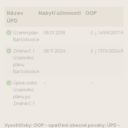
Název
Nabytí účinnosti
OOP
ÚPD
Název ÚPD
Nabytí účinnosti
OOP
Územní plán
08.01.2018
č. j. 1499/2017/Kr
Bartošovice
Změna č. 1
08.11.2024
č. j. 1315/2024/Mi
Územního
plánu
Bartošovice
Úplné znění
–
–
Územního
plánu po
Změně č. 1
Vysvětlivky: OOP – opatření obecné povahy; ÚPD –