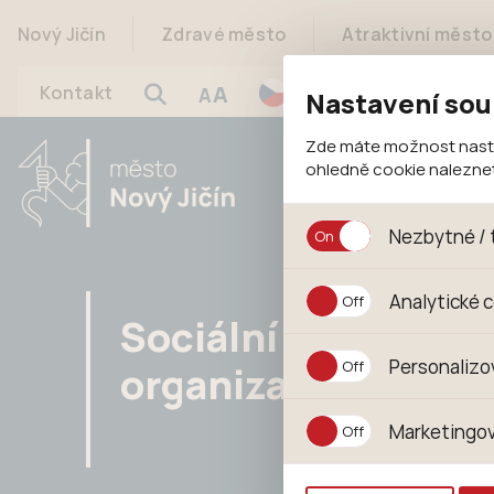
Nový Jičín
Zdravé město
Atraktivní město
A
Kontakt
A
Nastavení sou
Zde máte možnost nastav
ohledně cookie nalezn
Nezbytné / 
Jedná se o technické s
Analytické 
jejich funkcí. Používají
Sociální
souhlasu s uživáním coo
Analytické cookies shr
Personalizo
organizace
anonymizuje. Po anonym
konkrétnímu uživateli.
Personalizované cookie
Marketingov
zajišťuje lepší nákupní
pomůže vyhnout se nev
Tyto cookies nám umožň