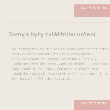
Více informací..
Domy s byty zvláštního určení
Na území města Nový Jičín se v současné době nachází 2 dom
s byty zvláštního určení. DůmNázevAdresaŽádost o
přidělěníFotoKontaktní osobaTelefonEmail Dům s byty
zvláštního určeníDům s byty zvláštního určení, Pod LipamiPod
Lipami 2006/19, 74101 Nový JičínŽádosti o přidělění bytu
zvláštního určení přijímá odbor bytový Městského úřadu Nový
Jičín, kancelář č. 102, kde si lze taktéž...
Více informací..