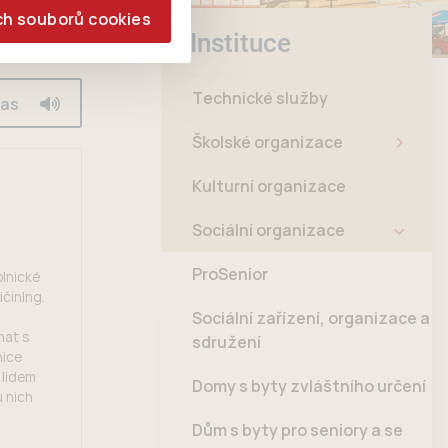
ch souborů cookies
Instituce
Technické služby
las
Školské organizace
Kulturní organizace
Sociální organizace
ProSenior
lnické
čínIng.
Sociální zařízení, organizace a
hat s
sdružení
nice
 lidem
Domy s byty zvláštního určení
 nich
Dům s byty pro seniory a se