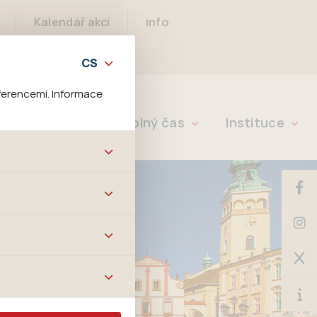
Kalendář akcí
info
ferencemi. Informace
Rychlé info
Volný čas
Instituce
bových stránek a všech
ltrů a také nastavení
é jej ani odebrat.
ě tato data
ookies nelze přiřadit
í apod.
m a zájmům, což
 preferencím, což vám
m.