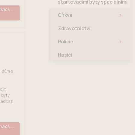
startovacími byty speciálními
ací...
Církve
Zdravotnictví
Policie
Hasiči
1 dům s
cími
 byty
Žádosti
ací...