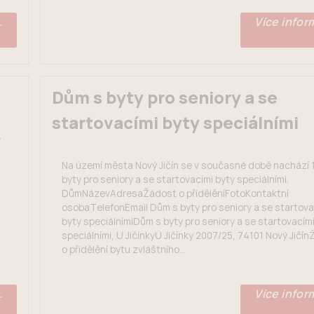
.
Více inform
Dům s byty pro seniory a se
startovacími byty speciálními
y
Na území města Nový Jičín se v současné době nachází 
byty pro seniory a se startovacími byty speciálními.
DůmNázevAdresaŽádost o přidělěníFotoKontaktní
osobaTelefonEmail Dům s byty pro seniory a se startova
byty speciálnímiDům s byty pro seniory a se startovacími
speciálními, U JičínkyU Jičínky 2007/25, 74101 Nový Jičín
o přidělění bytu zvláštního...
.
Více inform