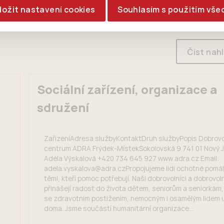
ložit nastavení cookies
Souhlasím s použitím vše
Číst nah
Sociální zařízení, organizace a
sdružení
ZařízeníAdresa službyKontaktDruh službyPopis Dobrovo
centrum ADRA Frýdek-MístekSokolovská 9 741 01 Nový Ji
Adéla Výskalová +420 734 645 927 www.adra.cz Email:
adela.vyskalova@adra.czPropojujeme lidi ochotné pomá
těmi, kteří pomoc potřebují. Naši dobrovolníci a dobrovol
přinášejí radost do života dětem, seniorům a seniorkám,
se zdravotním postižením, nemocným i osamělým lidem u
doma. Jsme součástí humanitární organizace...