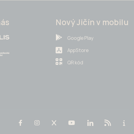
nás
Nový Jičín v mobilu
Google Play
AppStore
QR kód