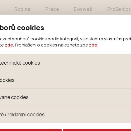
Rodina
Práce
Eko web
ProSenior
borů cookies
ení souborů cookies podle kategorií, v souladu s vlastními pre
ete
zde
. Prohlášení o cookies naleznete zde
zde
.
Město
Samospráva
Městský úřad
technické cookies
oubory, které jsou nezbytné ke správnému chování našich we
cookies
 se mimo jiné k ukládání produktů v nákupním košíku, ovládání fi
kies. Pro tyto cookies není zapotřebí Váš souhlas a není možn
omažďujeme skriptem společnosti Google Inc., která následn
vané cookies
izaci se již nejedná o osobní údaje, protože anonymizované c
 Proto nedokážeme zjistit navštívené odkazy, prohlížené zbož
s jsou využívány k přizpůsobení našeho webu vašim potřebá
é / reklamní cookies
 zkušenosti. Díky nim můžeme nabídku přímo přizpůsobit vašim
hodným doporučením produktů či jiným nedůležitým nabídká
ují lépe cílit a vyhodnocovat marketingové kampaně.