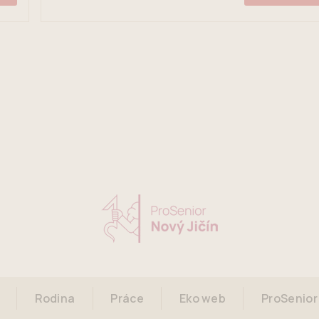
Rodina
Práce
Eko web
ProSenior