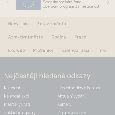
Nový Jičín
Zdravé město
Atraktivní město
Rodina
Práce
Eko web
ProSenior
Kalendář akcí
info
Nejčastěji hledané odkazy
Kalendář
Úřední hodiny a kontakt
Kalendář akcí
Aktuální vydání
Městský úřad
Kamery
Základní registry
Ztráty a nálezy