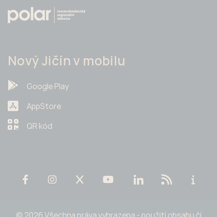
Nový Jičín v mobilu
Google Play
AppStore
QR kód
© 2026 Všechna práva vyhrazena - použití obsahu či