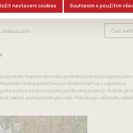
ložit nastavení cookies
Souhlasím s použitím vše
Číst nah
. Ignáce z Loyoly
ce
ná na vysokém hranolovém odstupněném podstavci s pravoúhle 
 Na přední straně podstavce je obdélná kartuš s nápisem s
rka světce stojí na vysoké profilované podnoži. Světec je o
 se zaklání, pohled směřuje k nebi. Plastika je v důsledku silné