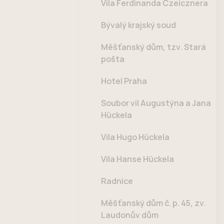
Vila Ferdinanda Czeicznera
Bývalý krajský soud
Měšťanský dům, tzv. Stará
pošta
Hotel Praha
Soubor vil Augustýna a Jana
Hückela
Vila Hugo Hückela
Vila Hanse Hückela
Radnice
Měšťanský dům č. p. 45, zv.
Laudonův dům