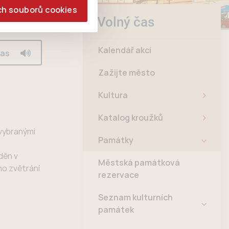
ch souborů cookies
Volný čas
Kalendář akcí
las
Zažijte město
Kultura
Katalog kroužků
vybranými
Památky
děn v
Městská památková
ho zvětrání
rezervace
Seznam kulturních
památek