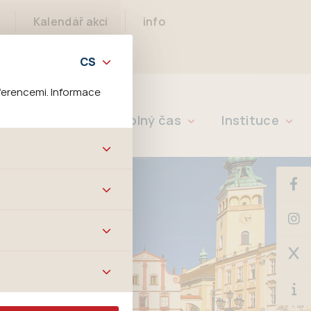
Kalendář akcí
info
ferencemi. Informace
Rychlé info
Volný čas
Instituce
bových stránek a všech
ltrů a také nastavení
é jej ani odebrat.
ě tato data
ookies nelze přiřadit
í apod.
m a zájmům, což
 preferencím, což vám
m.