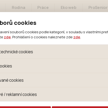
Rodina
Práce
Eko web
ProSenior
borů cookies
ení souborů cookies podle kategorií, v souladu s vlastními pre
ete
zde
. Prohlášení o cookies naleznete zde
zde
.
Město
Samospráva
Městský úřad
technické cookies
oubory, které jsou nezbytné ke správnému chování našich we
cookies
 se mimo jiné k ukládání produktů v nákupním košíku, ovládání fi
kies. Pro tyto cookies není zapotřebí Váš souhlas a není možn
omažďujeme skriptem společnosti Google Inc., která následn
vané cookies
izaci se již nejedná o osobní údaje, protože anonymizované c
 Proto nedokážeme zjistit navštívené odkazy, prohlížené zbož
s jsou využívány k přizpůsobení našeho webu vašim potřebá
é / reklamní cookies
 zkušenosti. Díky nim můžeme nabídku přímo přizpůsobit vašim
hodným doporučením produktů či jiným nedůležitým nabídká
ují lépe cílit a vyhodnocovat marketingové kampaně.