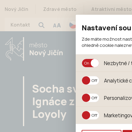
Nový Jičín
Zdravé město
Atraktivní město
A
Kontakt
A
Nastavení sou
Zde máte možnost nastav
ohledně cookie nalezn
Nezbytné / 
Jedná se o technické s
Analytické 
jejich funkcí. Používají
Socha sv.
souhlasu s uživáním coo
Analytické cookies shr
Ignáce z
Personalizo
anonymizuje. Po anonym
konkrétnímu uživateli.
Loyoly
Personalizované cookie
Marketingov
zajišťuje lepší nákupní
pomůže vyhnout se nev
Tyto cookies nám umožň