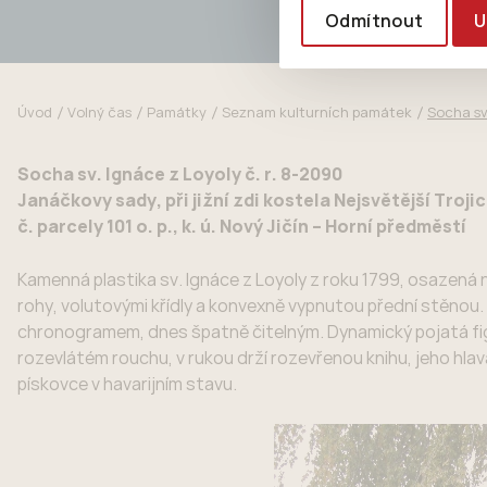
Odmítnout
U
Úvod
Volný čas
Památky
Seznam kulturních památek
Socha sv
Socha sv. Ignáce z Loyoly č. r. 8-2090
Janáčkovy sady, při jižní zdi kostela Nejsvětější Troji
č. parcely 101 o. p., k. ú. Nový Jičín – Horní předměstí
Kamenná plastika sv. Ignáce z Loyoly z roku 1799, osaze
rohy, volutovými křídly a konvexně vypnutou přední stěnou.
chronogramem, dnes špatně čitelným. Dynamický pojatá figu
rozevlátém rouchu, v rukou drží rozevřenou knihu, jeho hlava
pískovce v havarijním stavu.