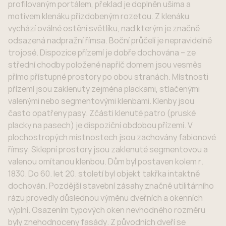
profilovaným portálem, překlad je doplněn ušima a
motivem klenáku přizdobeným rozetou. Z klenáku
vychází oválné ostění světlíku, nad kterým je značně
odsazená nadpražní římsa. Boční průčelí je nepravidelně
trojosé. Dispozice přízemí je dobře dochována – ze
střední chodby položené napříč domem jsou vesměs
přímo přístupné prostory po obou stranách. Místnosti
přízemí jsou zaklenuty zejména plackami, stlačenými
valenými nebo segmentovými klenbami. Klenby jsou
často opatřeny pasy. Zčásti klenuté patro (pruské
placky na pasech) je dispoziční obdobou přízemí. V
plochostropých místnostech jsou zachovány fabionové
římsy. Sklepní prostory jsou zaklenuté segmentovou a
valenou omítanou klenbou. Dům byl postaven kolem r.
1830. Do 60. let 20. století byl objekt takřka intaktně
dochován. Pozdější stavební zásahy značně utilitárního
rázu provedly důslednou výměnu dveřních a okenních
výplní. Osazením typových oken nevhodného rozměru
byly znehodnoceny fasády. Z původních dveří se