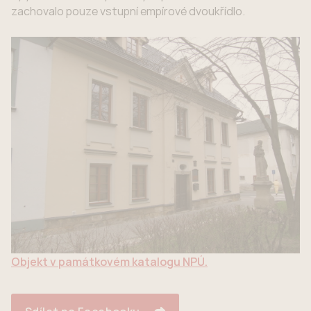
zachovalo pouze vstupní empírové dvoukřídlo.
Objekt v památkovém katalogu NPÚ.