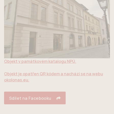
Objekt v památkovém katalogu NPÚ.
Objekt je opatřen QR kódem a nachází se na webu
okolonas.eu.
Sdílet na Facebooku