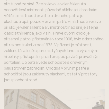
přístupné ze síně. Zcela vlevo je valeně klenutá
neosvětlená místnost, původně přiléhající k hradbám.
Většina místností prvního a druhého patra je
plochostropá, pouze v prvním patře v místnosti vpravo
při ulici je valená klenba a v místnosti nad síní je stejná
klasicistní klenba jako v síni. Pravé dvorní křídlo je
přízemní, patro, přistavěné v roce 1908, bylo odstraněno
při rekonstrukci v roce 1978. V přízemí je místnost,
zaklenutá valeně s párem styčných lunet s výraznými
hřebínky, přístupná z prostoru pod pavlačí pravoúhlým
portálem. Do patra vede schodiště s dřevěným
balustrovým zábradlím. Chodba v prvním patře a
schodiště jsou zaklenuty plackami, ostatní prostory
jsou plochostropé.