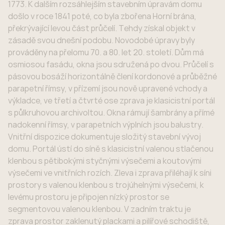
1773. K dalším rozsáhlejším stavebním úpravám domu
došlo v roce 1841 poté, co byla zbořena Horní brána,
překrývající levou část průčelí. Tehdy získal objekt v
zásadě svou dnešní podobu. Novodobé úpravy byly
prováděny na přelomu 70. a 80. let 20. století. Dům má
osmiosou fasádu, okna jsou sdružená po dvou. Průčelí s
pásovou bosáží horizontálně člení kordonové a průběžné
parapetní římsy, v přízemí jsou nově upravené vchody a
výkladce, ve třetí a čtvrté ose zprava je klasicistní portál
s půlkruhovou archivoltou. Okna rámují šambrány a přímé
nadokenní římsy, v parapetních výplních jsou balustry.
Vnitřní dispozice dokumentuje složitý stavební vývoj
domu. Portál ústí do síně s klasicistní valenou stlačenou
klenbou s pětibokými styčnými výsečemi a koutovými
výsečemi ve vnitřních rozích. Zleva i zprava přiléhají k síni
prostory s valenou klenbou s trojúhelnými výsečemi, k
levému prostoru je připojen nízký prostor se
segmentovou valenou klenbou. V zadním traktu je
zprava prostor zaklenutý plackami a pilířové schodiště,