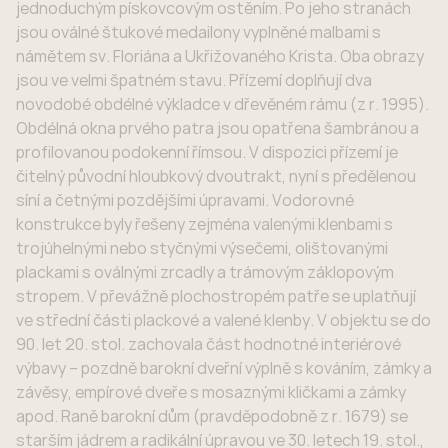
jednoduchým pískovcovým ostěním. Po jeho stranách
jsou oválné štukové medailony vyplněné malbami s
námětem sv. Floriána a Ukřižovaného Krista. Oba obrazy
jsou ve velmi špatném stavu. Přízemí doplňují dva
novodobé obdélné výkladce v dřevěném rámu (z r. 1995).
Obdélná okna prvého patra jsou opatřena šambránou a
profilovanou podokenní římsou. V dispozici přízemí je
čitelný původní hloubkový dvoutrakt, nyní s předělenou
síní a četnými pozdějšími úpravami. Vodorovné
konstrukce byly řešeny zejména valenými klenbami s
trojúhelnými nebo styčnými výsečemi, olištovanými
plackami s oválnými zrcadly a trámovým záklopovým
stropem. V převážně plochostropém patře se uplatňují
ve střední části plackové a valené klenby. V objektu se do
90. let 20. stol. zachovala část hodnotné interiérové
výbavy – pozdně barokní dveřní výplně s kováním, zámky a
závěsy, empírové dveře s mosaznými kličkami a zámky
apod. Raně barokní dům (pravděpodobně z r. 1679) se
starším jádrem a radikální úpravou ve 30. letech 19. stol.,