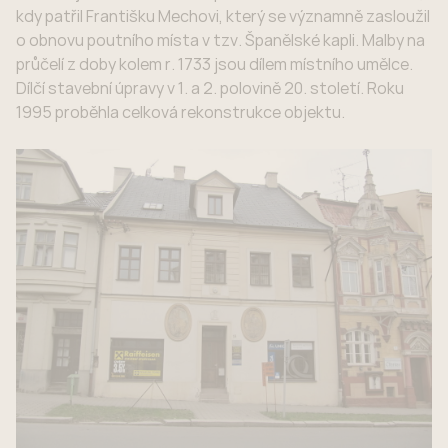
kdy patřil Františku Mechovi, který se významně zasloužil
o obnovu poutního místa v tzv. Španělské kapli. Malby na
průčelí z doby kolem r. 1733 jsou dílem místního umělce.
Dílčí stavební úpravy v 1. a 2. polovině 20. století. Roku
1995 proběhla celková rekonstrukce objektu.