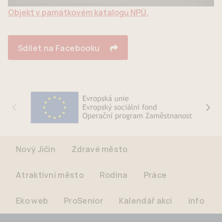
Objekt v památkovém katalogu NPÚ.
Sdílet na Facebooku
Nový Jičín
Zdravé město
Atraktivní město
Rodina
Práce
Eko web
ProSenior
Kalendář akcí
info