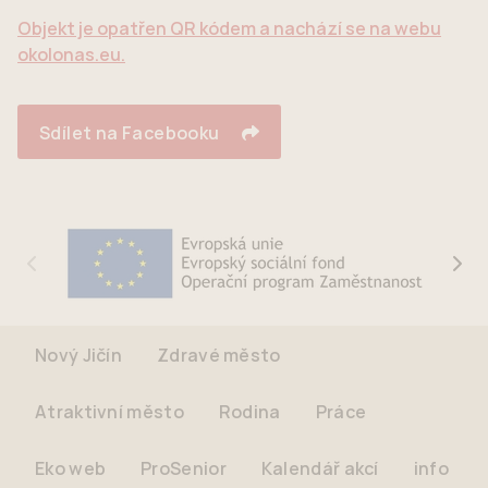
Objekt je opatřen QR kódem a nachází se na webu
okolonas.eu.
Sdílet na Facebooku
Nový Jičín
Zdravé město
Atraktivní město
Rodina
Práce
Eko web
ProSenior
Kalendář akcí
info