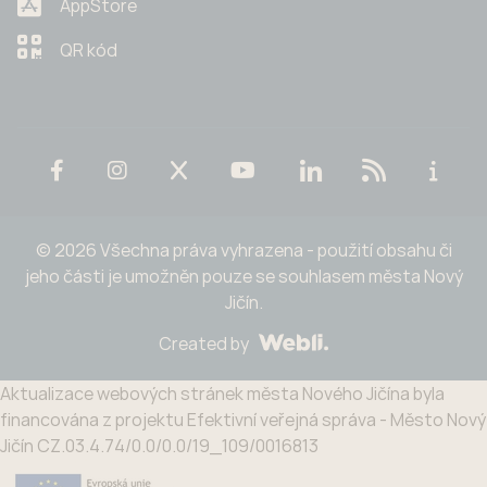
AppStore
QR kód
© 2026 Všechna práva vyhrazena - použití obsahu či
jeho části je umožněn pouze se souhlasem města Nový
Jičín.
Created by
Aktualizace webových stránek města Nového Jičína byla
financována z projektu Efektivní veřejná správa - Město Nový
Jičín CZ.03.4.74/0.0/0.0/19_109/0016813