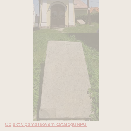
Objekt v památkovém katalogu NPÚ.