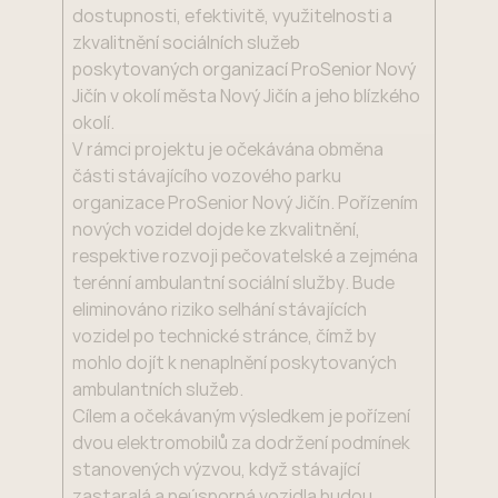
dostupnosti, efektivitě, využitelnosti a
zkvalitnění sociálních služeb
poskytovaných organizací ProSenior Nový
Jičín v okolí města Nový Jičín a jeho blízkého
okolí.
V rámci projektu je očekávána obměna
části stávajícího vozového parku
organizace ProSenior Nový Jičín. Pořízením
nových vozidel dojde ke zkvalitnění,
respektive rozvoji pečovatelské a zejména
terénní ambulantní sociální služby. Bude
eliminováno riziko selhání stávajících
vozidel po technické stránce, čímž by
mohlo dojít k nenaplnění poskytovaných
ambulantních služeb.
Cílem a očekávaným výsledkem je pořízení
dvou elektromobilů za dodržení podmínek
stanovených výzvou, když stávající
zastaralá a neúsporná vozidla budou