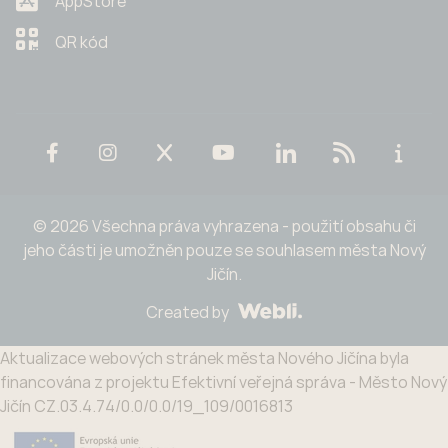
AppStore
QR kód
© 2026 Všechna práva vyhrazena - použití obsahu či
jeho části je umožněn pouze se souhlasem města Nový
Jičín.
Created by
Aktualizace webových stránek města Nového Jičína byla
financována z projektu Efektivní veřejná správa - Město Nový
Jičín CZ.03.4.74/0.0/0.0/19_109/0016813