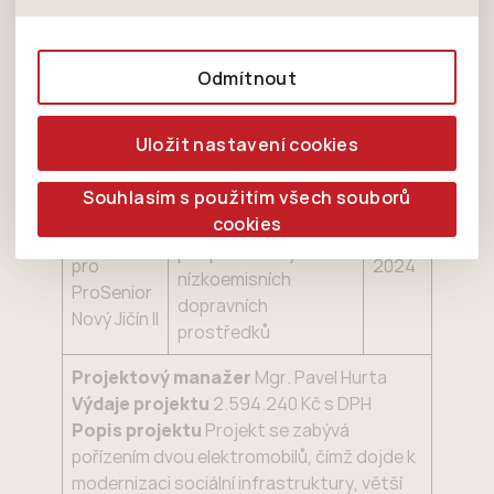
zájmům, což zajišťuje lepší nákupní zkušenosti. Díky
nedokážeme zjistit navštívené odkazy, prohlížené
Tyto cookies nám umožňují lépe cílit a
nim můžeme nabídku přímo přizpůsobit vašim
zboží apod.
Úvod
Publicita ProSenior Nový Jičín II
vyhodnocovat marketingové kampaně.
preferencím, což vám pomůže vyhnout se
Odmítnout
nevhodným doporučením produktů či jiným
Číst nahlas
nedůležitým nabídkám.
Uložit nastavení cookies
Prioritní oblast C 2.3
Pořízení
Souhlasím s použitím všech souborů
– zavádět a
nových
cookies
maximálně
vozidel
2023-
podporovat využívání
pro
2024
nízkoemisních
ProSenior
dopravních
Nový Jičín II
prostředků
Projektový manažer
Mgr. Pavel Hurta
Výdaje projektu
2.594.240 Kč s DPH
Popis projektu
Projekt se zabývá
pořízením dvou elektromobilů, čímž dojde k
modernizaci sociální infrastruktury, větší