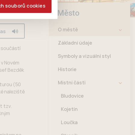
ch souborů cookies
Město
O městě
las
Základní údaje
a součástí
Symboly a vizuální styl
a v Novém
Historie
osef Bezděk
Místní části
lturou (50
ké naleziště
Bludovice
t tzv.
Kojetín
ečným
Loučka