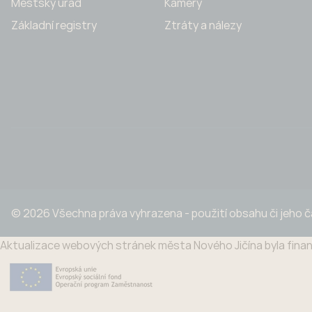
Městský úřad
Kamery
Základní registry
Ztráty a nálezy
© 2026 Všechna práva vyhrazena - použití obsahu či jeho 
Aktualizace webových stránek města Nového Jičína byla finan