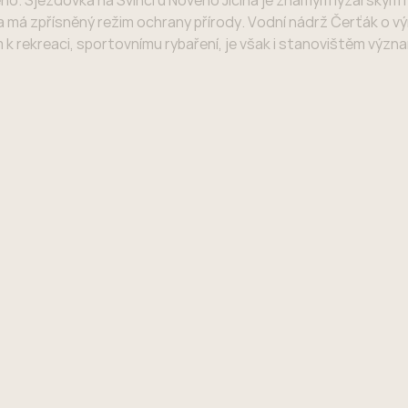
ho. Sjezdovka na Svinci u Nového Jičína je známým lyžařským
 a má zpřísněný režim ochrany přírody. Vodní nádrž Čerťák o v
 k rekreaci, sportovnímu rybaření, je však i stanovištěm význ