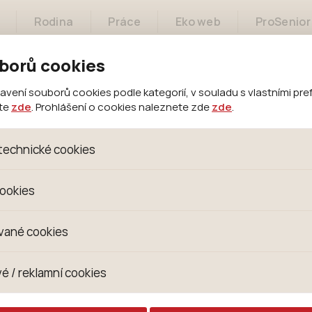
Rodina
Práce
Eko web
ProSenior
borů cookies
ení souborů cookies podle kategorií, v souladu s vlastními pre
ete
zde
. Prohlášení o cookies naleznete zde
zde
.
Město
Samospráva
Městský úřad
technické cookies
oubory, které jsou nezbytné ke správnému chování našich we
cookies
 se mimo jiné k ukládání produktů v nákupním košíku, ovládání fi
kies. Pro tyto cookies není zapotřebí Váš souhlas a není možn
omažďujeme skriptem společnosti Google Inc., která následn
vané cookies
izaci se již nejedná o osobní údaje, protože anonymizované c
 Proto nedokážeme zjistit navštívené odkazy, prohlížené zbož
s jsou využívány k přizpůsobení našeho webu vašim potřebá
é / reklamní cookies
 zkušenosti. Díky nim můžeme nabídku přímo přizpůsobit vašim
hodným doporučením produktů či jiným nedůležitým nabídká
ují lépe cílit a vyhodnocovat marketingové kampaně.