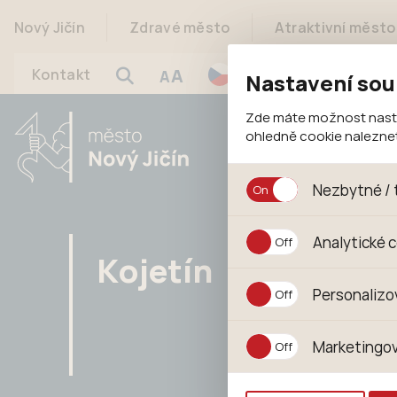
Nový Jičín
Zdravé město
Atraktivní město
A
Kontakt
A
Nastavení sou
Zde máte možnost nastav
ohledně cookie nalezn
Nezbytné / 
Jedná se o technické s
Analytické 
jejich funkcí. Používají
Kojetín
souhlasu s uživáním coo
Analytické cookies shr
Personalizo
anonymizuje. Po anonym
konkrétnímu uživateli.
Personalizované cookie
Marketingov
zajišťuje lepší nákupní
pomůže vyhnout se nev
Tyto cookies nám umožň