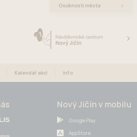
Osobnosti města
Kalendář akcí
info
nás
Nový Jičín v mobilu
Google Play
AppStore