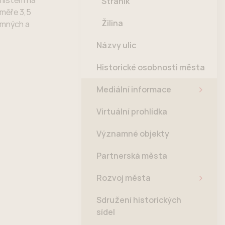
 místem na
Straník
ýměře 3,5
Žilina
amných a
Názvy ulic
Historické osobnosti města
Mediální informace
Virtuální prohlídka
Významné objekty
Partnerská města
Rozvoj města
Sdružení historických
sídel