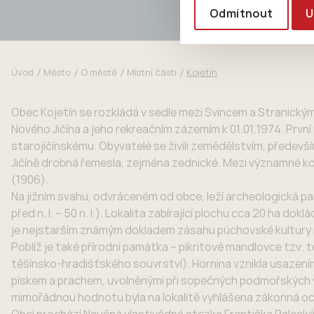
Odmítnout
U
Úvod
Město
O městě
Místní části
Kojetín
Obec Kojetín se rozkládá v sedle mezi Svincem a Stranickým
Nového Jičína a jeho rekreačním zázemím k 01.01.1974. První 
starojičínskému. Obyvatelé se živili zemědělstvím, předev
Jičíně drobná řemesla, zejména zednické. Mezi významné ko
(1906).
Na jižním svahu, odvráceném od obce, leží archeologická p
před n. l. – 50 n. l.). Lokalita zabírající plochu cca 20 ha d
je nejstarším známým dokladem zásahu púchovské kultury
Poblíž je také přírodní památka – pikritové mandlovce tzv. 
těšínsko-hradišťského souvrství). Hornina vznikla usazen
pískem a prachem, uvolněnými při sopečných podmořských vý
mimořádnou hodnotu byla na lokalitě vyhlášena zákonná och