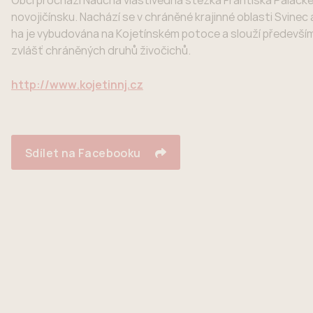
Obcí prochází Naučná vlastivědná stezka Františka Palacké
novojičínsku. Nachází se v chráněné krajinné oblasti Svinec
ha je vybudována na Kojetínském potoce a slouží především
zvlášť chráněných druhů živočichů.
http://www.kojetinnj.cz
Sdílet na Facebooku