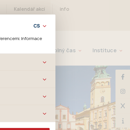
Kalendář akcí
info
ferencemi. Informace
Rychlé info
Volný čas
Instituce
bových stránek a všech
ltrů a také nastavení
é jej ani odebrat.
ě tato data
ookies nelze přiřadit
í apod.
m a zájmům, což
 preferencím, což vám
m.