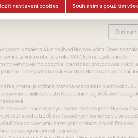
ložit nastavení cookies
Souhlasím s použitím vše
Číst nah
 kopcem, vzdálena 4 km na jih od Nového Jičína. Obec se stal
písemná zmínka o obci je z roku 1497, kdy náležela panství
ším chovem hovězího dobytka. Menší část provozovala v okolí 
jetínské rodáky patří řezbář František Hrachovec a sochař J
amátka, kterou je výšinná hrazená osada lidu s púchovskou ku
okládá opevněné sídliště se zbytky sídelních objektů. Archeologic
 na Moravě.
těšínitové asociace vyvřelých hornin slezské jednotky (součás
ím ještě žhavých útržků lávy (sopečných bomb) spolu se sop
buších a porušenými usazenými horninami z okolí. Pro svoji
rana v kategorii „přírodní památka“.