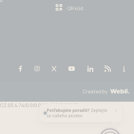
QR kód
Created by
n CZ.03.4.74/0.0/0.0/19_109/0016813
Potřebujete poradit?
Zeptejte
se našeho asistenta
Chettyho
.