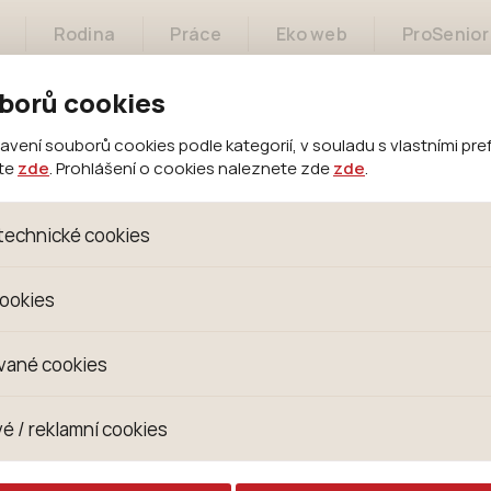
Rodina
Práce
Eko web
ProSenior
borů cookies
ení souborů cookies podle kategorií, v souladu s vlastními pre
ete
zde
. Prohlášení o cookies naleznete zde
zde
.
Město
Samospráva
Městský úřad
technické cookies
oubory, které jsou nezbytné ke správnému chování našich we
cookies
 se mimo jiné k ukládání produktů v nákupním košíku, ovládání fi
kies. Pro tyto cookies není zapotřebí Váš souhlas a není možn
omažďujeme skriptem společnosti Google Inc., která následn
vané cookies
izaci se již nejedná o osobní údaje, protože anonymizované c
 Proto nedokážeme zjistit navštívené odkazy, prohlížené zbož
s jsou využívány k přizpůsobení našeho webu vašim potřebá
é / reklamní cookies
 zkušenosti. Díky nim můžeme nabídku přímo přizpůsobit vašim
hodným doporučením produktů či jiným nedůležitým nabídká
ují lépe cílit a vyhodnocovat marketingové kampaně.