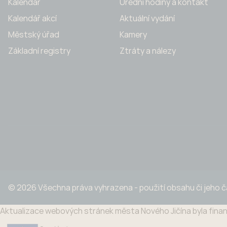
Kalendář
Úřední hodiny a kontakt
Kalendář akcí
Aktuální vydání
Městský úřad
Kamery
Základní registry
Ztráty a nálezy
© 2026 Všechna práva vyhrazena - použití obsahu či jeho 
Aktualizace webových stránek města Nového Jičína byla finan