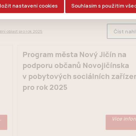
ložit nastavení cookies
Souhlasím s použitím vše
Číst nah
lní oblast pro rok 2025
Program města Nový Jičín na
podporu občanů Novojičínska
v pobytových sociálních zaříze
pro rok 2025
…
Více info