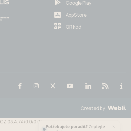
Google Play
AppStore
QR kód
Created by
n CZ.03.4.74/0.0/0.0/19_109/0016813
Potřebujete poradit?
Zeptejte