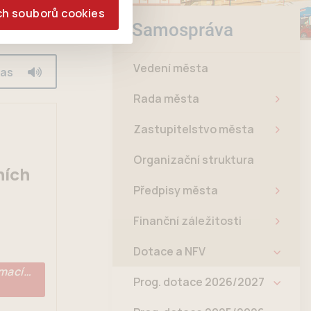
ch souborů cookies
Samospráva
Vedení města
las
Rada města
Zastupitelstvo města
Organizační struktura
ních
Předpisy města
Finanční záležitosti
Dotace a NFV
rmací…
Prog. dotace 2026/2027