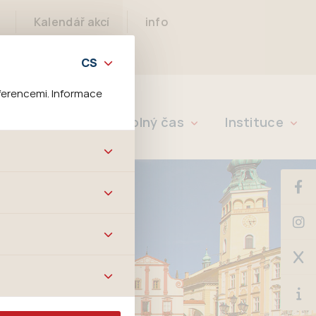
Kalendář akcí
info
ferencemi. Informace
Rychlé info
Volný čas
Instituce
bových stránek a všech
ltrů a také nastavení
é jej ani odebrat.
ě tato data
ookies nelze přiřadit
í apod.
m a zájmům, což
 preferencím, což vám
m.