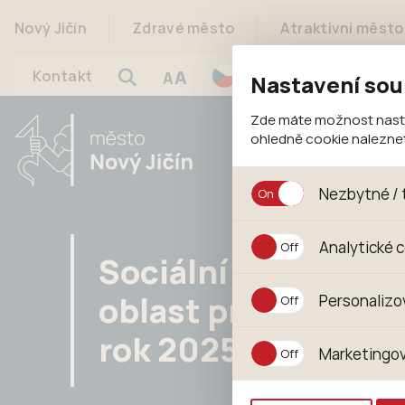
Nový Jičín
Zdravé město
Atraktivní město
A
Kontakt
A
Nastavení sou
Zde máte možnost nastav
ohledně cookie nalezn
Nezbytné / 
Jedná se o technické s
Analytické 
jejich funkcí. Používají
Sociální
souhlasu s uživáním coo
Analytické cookies shr
oblast pro
Personalizo
anonymizuje. Po anonym
konkrétnímu uživateli.
rok 2025
Personalizované cookie
Marketingov
zajišťuje lepší nákupní
pomůže vyhnout se nev
Tyto cookies nám umožň