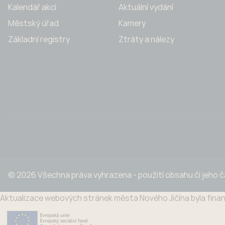
Kalendář akcí
Aktuální vydání
Městský úřad
Kamery
Základní registry
Ztráty a nálezy
© 2026 Všechna práva vyhrazena - použití obsahu či jeho 
Aktualizace webových stránek města Nového Jičína byla finan