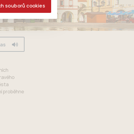
ch souborů cookies
las
ních
dravého
ěsta
ní proběhne