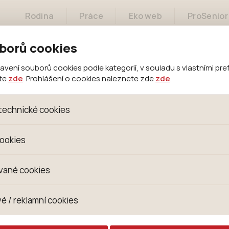
Rodina
Práce
Eko web
ProSenior
borů cookies
ení souborů cookies podle kategorií, v souladu s vlastními pre
ete
zde
. Prohlášení o cookies naleznete zde
zde
.
Město
Samospráva
Městský úřad
technické cookies
oubory, které jsou nezbytné ke správnému chování našich we
cookies
 se mimo jiné k ukládání produktů v nákupním košíku, ovládání fi
kies. Pro tyto cookies není zapotřebí Váš souhlas a není možn
omažďujeme skriptem společnosti Google Inc., která následn
vané cookies
izaci se již nejedná o osobní údaje, protože anonymizované c
 Proto nedokážeme zjistit navštívené odkazy, prohlížené zbož
s jsou využívány k přizpůsobení našeho webu vašim potřebá
é / reklamní cookies
 zkušenosti. Díky nim můžeme nabídku přímo přizpůsobit vašim
hodným doporučením produktů či jiným nedůležitým nabídká
ují lépe cílit a vyhodnocovat marketingové kampaně.