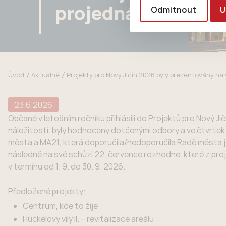
projednání
Odmítnout
U
Úvod
Aktuálně
Projekty pro Nový Jičín 2026 byly prezentovány na
23.6.2026
Občané v letošním ročníku přihlásili do Projektů pro Nový J
náležitostí, byly hodnoceny dotčenými odbory a ve čtvrtek
města a MA21, která doporučila/nedoporučila Radě města j
následně na své schůzi 22. července rozhodne, které z pro
v termínu od 1. 9. do 30. 9. 2026.
Předložené projekty:
Centrum, kde to žije
Hückelovy vily II. – revitalizace areálu