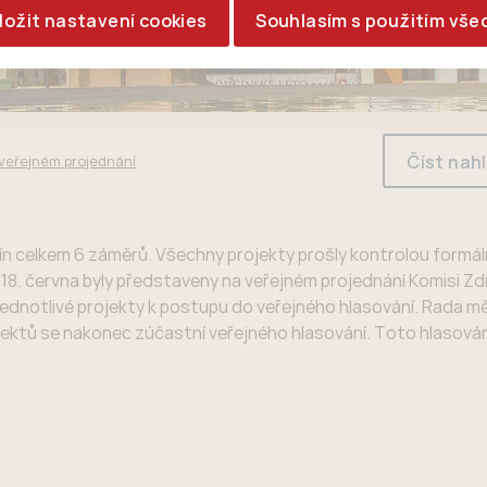
ložit nastavení cookies
Souhlasím s použitím vše
Číst nah
 veřejném projednání
ičín celkem 6 záměrů. Všechny projekty prošly kontrolou formál
 18. června byly představeny na veřejném projednání Komisi Z
ednotlivé projekty k postupu do veřejného hlasování. Rada m
jektů se nakonec zúčastní veřejného hlasování. Toto hlasová