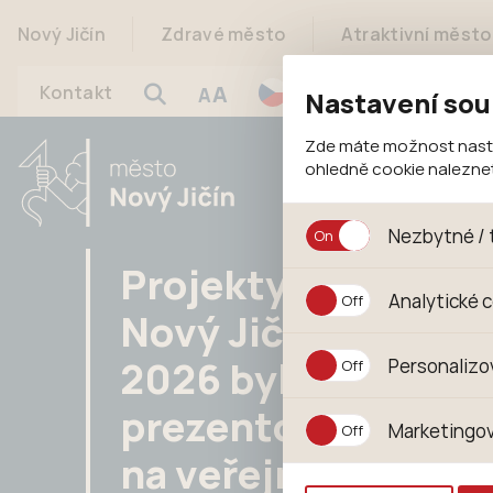
Nový Jičín
Zdravé město
Atraktivní město
A
Kontakt
A
Nastavení sou
Zde máte možnost nastav
ohledně cookie nalezn
Nezbytné / 
Projekty pro
Jedná se o technické s
Analytické 
jejich funkcí. Používají
Nový Jičín
souhlasu s uživáním coo
Analytické cookies shr
2026 byly
Personalizo
anonymizuje. Po anonym
konkrétnímu uživateli.
Personalizované cookie
prezentovány
Marketingov
zajišťuje lepší nákupní
na veřejném
pomůže vyhnout se nev
Tyto cookies nám umožň