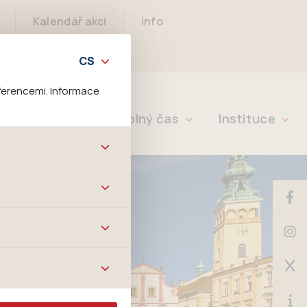
Kalendář akcí
info
ferencemi. Informace
Rychlé info
Volný čas
Instituce
bových stránek a všech
ltrů a také nastavení
é jej ani odebrat.
ě tato data
ookies nelze přiřadit
í apod.
m a zájmům, což
 preferencím, což vám
m.