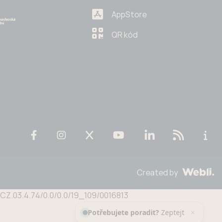
AppStore
QR kód
Created by
n CZ.03.4.74/0.0/0.0/19_109/0016813
Potřebujete poradit?
Zeptejte
se našeho asistenta
Chettyho
.