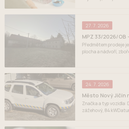
která provází rodiny v
27. 7. 2026
MPZ 33/2026/OB – P
Předmětem prodeje je k
plocha a nádvoří, zbo
nádvoří, jehož součástí
24. 7. 2026
Město Nový Jičín 
Značka a typ vozidla:
zážehový, 84 kWDatum 
kilometrů: 175 245 kmB
plnohodnotná rezerva, 