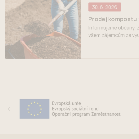
30. 6. 2026
Prodej kompostu v
Informujeme občany, ž
všem zájemcům za vyu
webových stránek měst