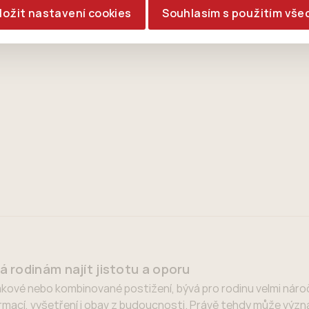
ložit nastavení cookies
Souhlasím s použitím vše
rodinám najít jistotu a oporu
rakové nebo kombinované postižení, bývá pro rodinu velmi náro
ormací, vyšetření i obav z budoucnosti. Právě tehdy může vý