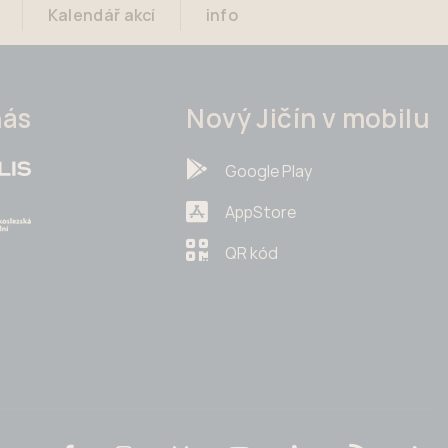
Kalendář akcí
info
nás
Nový Jičín v mobilu
Google Play
AppStore
QR kód