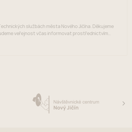
 Technických službách města Nového Jičína. Děkujeme
udeme veřejnost včas informovat prostřednictvím