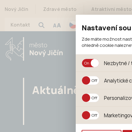
Nový Jičín
Zdravé město
Atraktivní město
A
Kontakt
A
Nastavení sou
Zde máte možnost nastav
ohledně cookie nalezn
Nezbytné / 
Jedná se o technické s
Analytické 
jejich funkcí. Používají
Aktuálně
souhlasu s uživáním coo
Analytické cookies shr
Personalizo
anonymizuje. Po anonym
konkrétnímu uživateli.
Personalizované cookie
Marketingov
zajišťuje lepší nákupní
pomůže vyhnout se nev
Tyto cookies nám umožň