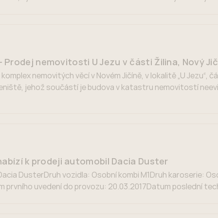
 prvních letech života dítěte. Společnost pro ranou péči, pob
rodej nemovitosti U Jezu v části Žilina, Nový Jičí
omplex nemovitých věcí v Novém Jičíně, v lokalitě „U Jezu“, čá
řeniště, jehož součástí je budova v katastru nemovitostí neev
 je stavba – budova čp. 287, jiná stavba, v části obce Žilina, a
nabízí k prodeji automobil Dacia Duster
 Dacia DusterDruh vozidla: Osobní kombi M1Druh karoserie: O
prvního uvedení do provozu: 20.03.2017Datum poslední tech
arva: bíláCENA: formou nabídkového řízení minimálně 47.000 K
servisní knížka, garance najetých […]