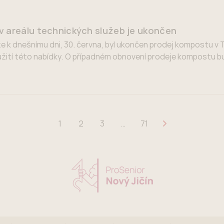
 areálu technických služeb je ukončen
e k dnešnímu dni, 30. června, byl ukončen prodej kompostu v
žití této nabídky. O případném obnovení prodeje kompostu b
a a dalších informačních kanálů.
1
2
3
…
71