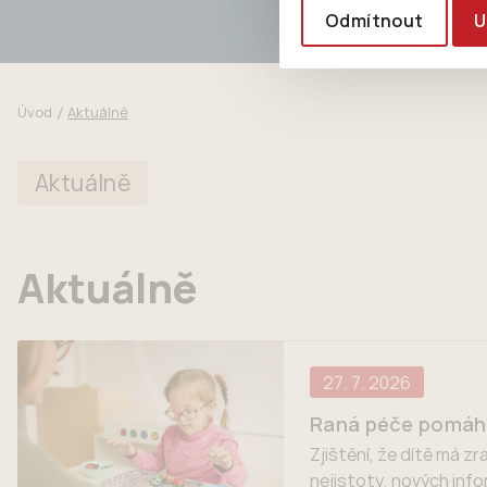
Odmítnout
U
Úvod
Aktuálně
Aktuálně
Aktuálně
27. 7. 2026
Raná péče pomáhá 
Zjištění, že dítě má z
nejistoty, nových inf