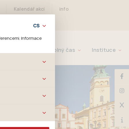
Kalendář akcí
info
ferencemi. Informace
Rychlé info
Volný čas
Instituce
bových stránek a všech
ltrů a také nastavení
é jej ani odebrat.
ě tato data
ookies nelze přiřadit
í apod.
m a zájmům, což
 preferencím, což vám
m.