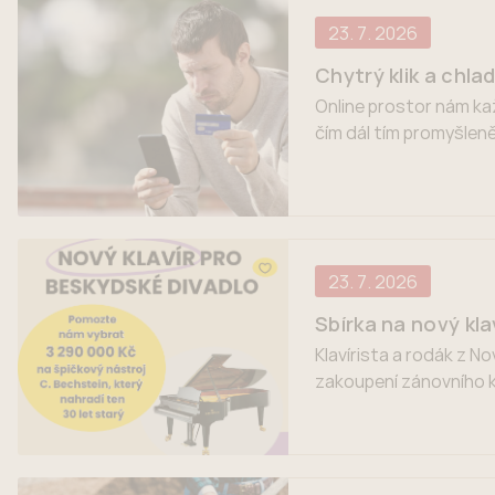
23. 7. 2026
Chytrý klik a chla
Online prostor nám kaž
čím dál tím promyšleně
k jejich platební kartě
23. 7. 2026
Sbírka na nový kla
Klavírista a rodák z N
zakoupení zánovního k
beskydske-divadlo. Cel