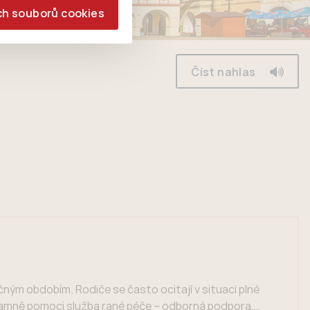
ch souborů cookies
Číst nahlas
čným obdobím. Rodiče se často ocitají v situaci plné
znamně pomoci služba rané péče – odborná podpora,