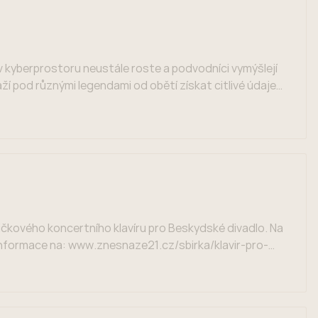
a v kyberprostoru neustále roste a podvodníci vymýšlejí
í pod různými legendami od obětí získat citlivé údaje
 Pachatelé mají své jednání […]
pičkového koncertního klavíru pro Beskydské divadlo. Na
 Informace na: www.znesnaze21.cz/sbirka/klavir-pro-
Kč včetně DPH.