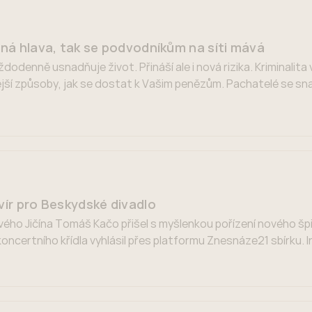
dná hlava, tak se podvodníkům na síti mává
dodenně usnadňuje život. Přináší ale i nová rizika. Kriminalit
jší způsoby, jak se dostat k Vašim penězům. Pachatelé se snaž
 či vzdálený přístup do jejich počítače nebo mobilního telefonu.
vír pro Beskydské divadlo
ového Jičína Tomáš Kačo přišel s myšlenkou pořízení nového š
oncertního křídla vyhlásil přes platformu Znesnáze21 sbírku.
kové náklady na koncertní křídlo C. Bechstein činí 3 290 000 