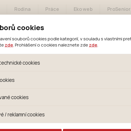
Rodina
Práce
Eko web
ProSenior
borů cookies
ení souborů cookies podle kategorií, v souladu s vlastními pre
ete
zde
. Prohlášení o cookies naleznete zde
zde
.
Město
Samospráva
Městský úřad
technické cookies
oubory, které jsou nezbytné ke správnému chování našich we
cookies
 se mimo jiné k ukládání produktů v nákupním košíku, ovládání fi
kies. Pro tyto cookies není zapotřebí Váš souhlas a není možn
omažďujeme skriptem společnosti Google Inc., která následn
vané cookies
izaci se již nejedná o osobní údaje, protože anonymizované c
 Proto nedokážeme zjistit navštívené odkazy, prohlížené zbož
s jsou využívány k přizpůsobení našeho webu vašim potřebá
é / reklamní cookies
 zkušenosti. Díky nim můžeme nabídku přímo přizpůsobit vašim
hodným doporučením produktů či jiným nedůležitým nabídká
ují lépe cílit a vyhodnocovat marketingové kampaně.