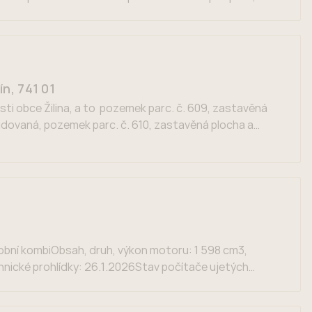
očka Ostrava, poskytuje […]
n, 741 01
sti obce Žilina, a to pozemek parc. č. 609, zastavěná
idovaná, pozemek parc. č. 610, zastavěná plocha a
 […]
sobní kombiObsah, druh, výkon motoru: 1 598 cm3,
nické prohlídky: 26.1.2026Stav počítače ujetých
č Výbava: centrální zamykání, airbag, autorádio,