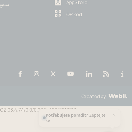
AppStore
QR kód
Created by
n CZ.03.4.74/0.0/0.0/19_109/0016813
Potřebujete poradit?
Zeptejte
se našeho asistenta