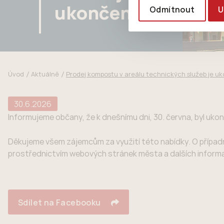
ukončen
Odmítnout
U
Úvod
Aktuálně
Prodej kompostu v areálu technických služeb je u
30.6.2026
Informujeme občany, že k dnešnímu dni, 30. června, byl uk
Děkujeme všem zájemcům za využití této nabídky. O příp
prostřednictvím webových stránek města a dalších informa
Sdílet na Facebooku