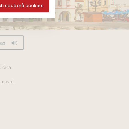
ch souborů cookies
las
ičína.
ormovat