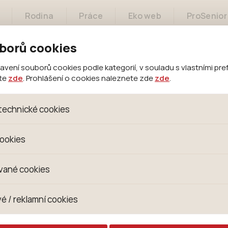
Rodina
Práce
Eko web
ProSenior
borů cookies
ení souborů cookies podle kategorií, v souladu s vlastními pre
ete
zde
. Prohlášení o cookies naleznete zde
zde
.
Město
Samospráva
Městský úřad
technické cookies
oubory, které jsou nezbytné ke správnému chování našich we
cookies
 se mimo jiné k ukládání produktů v nákupním košíku, ovládání fi
kies. Pro tyto cookies není zapotřebí Váš souhlas a není možn
omažďujeme skriptem společnosti Google Inc., která následn
vané cookies
izaci se již nejedná o osobní údaje, protože anonymizované c
 Proto nedokážeme zjistit navštívené odkazy, prohlížené zbož
s jsou využívány k přizpůsobení našeho webu vašim potřebá
é / reklamní cookies
 zkušenosti. Díky nim můžeme nabídku přímo přizpůsobit vašim
hodným doporučením produktů či jiným nedůležitým nabídká
ují lépe cílit a vyhodnocovat marketingové kampaně.