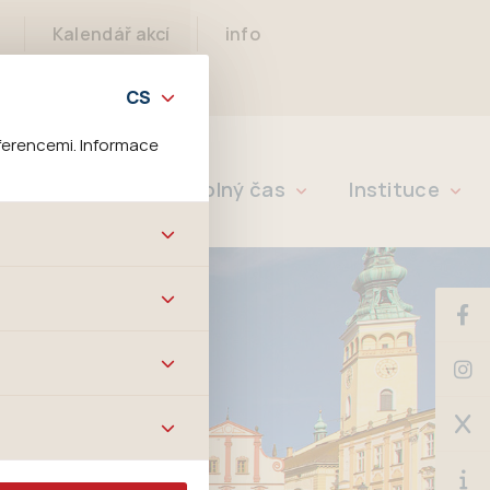
Kalendář akcí
info
ferencemi. Informace
Rychlé info
Volný čas
Instituce
bových stránek a všech
ltrů a také nastavení
é jej ani odebrat.
ě tato data
ookies nelze přiřadit
í apod.
m a zájmům, což
 preferencím, což vám
m.