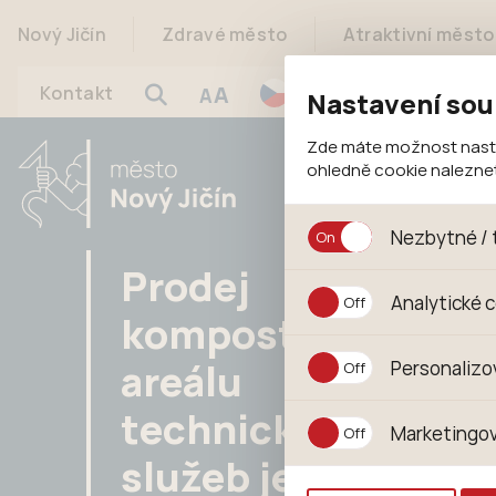
Nový Jičín
Zdravé město
Atraktivní město
A
Kontakt
A
Nastavení sou
Zde máte možnost nastav
ohledně cookie nalezn
Nezbytné / 
Prodej
Jedná se o technické s
Analytické 
jejich funkcí. Používají
kompostu v
souhlasu s uživáním coo
Analytické cookies shr
areálu
Personalizo
anonymizuje. Po anonym
konkrétnímu uživateli.
Personalizované cookie
technických
Marketingov
zajišťuje lepší nákupní
služeb je
pomůže vyhnout se nev
Tyto cookies nám umožň