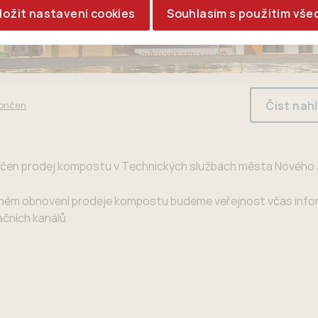
ložit nastavení cookies
Souhlasím s použitím vše
Číst nah
končen
ončen prodej kompostu v Technických službách města Nového J
adném obnovení prodeje kompostu budeme veřejnost včas inf
čních kanálů.