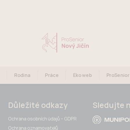
Rodina
Práce
Eko web
ProSenior
Důležité odkazy
Sledujte 
Ochrana osobních údajů – GDPR
Ochrana oznamovatelů