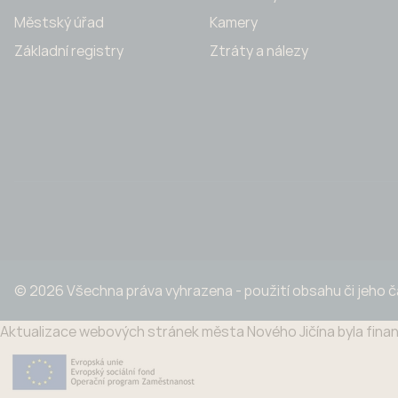
Městský úřad
Kamery
Základní registry
Ztráty a nálezy
© 2026 Všechna práva vyhrazena - použití obsahu či jeho 
Aktualizace webových stránek města Nového Jičína byla finan