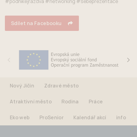
#podnikejrazdva #networking #sebeprezentace
Sdílet na Facebooku
Nový Jičín
Zdravé město
Atraktivní město
Rodina
Práce
Eko web
ProSenior
Kalendář akcí
info