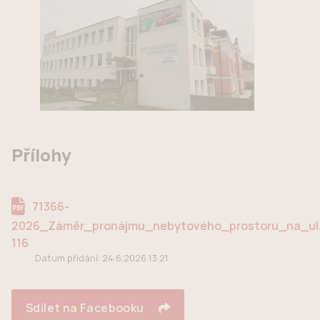
Přílohy
71366-
2026_Záměr_pronájmu_nebytového_prostoru_na_ul._
116
Datum přidání:
24.6.2026 13:21
Sdílet na Facebooku