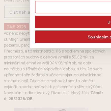
Úvod
Aktuálně
MPZ 28/2026/OB – pronájem volného
nebytového prostoru
Číst nahlas
U
24.6.2026
volného nebytového prostoru v 1. NP budovy č. p. 1028 na
Souhlasím 
ul. Msgr. Šrámka 11 v Novém Jičíně, jež je součástí
pozemku parc. č. st. 353 v k. ú. Nový Jičín-Dolní
Předměstí, a to místnosti č. 116 s podílem na společných
prostorách budovy o celkové výměře 39,82 m², za
minimální nájemné ve výši 944 Kč/m²/rok, na dobu
neurčitou s tříměsíční výpovědní dobou. s tím, že bude
upřednostněn žadatel s účelem nájmu souvisejícím se
stomatologií. Zájemci se mohou k tomuto záměru
vyjádřit a podat své nabídky písemně na Městský úřad
Nový Jičín – odbor bytový, Divadelní 1, Nový Jičín.
Záměr
č. 28/2026/OB