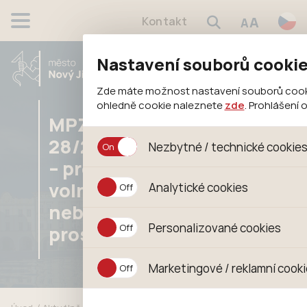
A
Kontakt
A
Nastavení souborů cooki
Zde máte možnost nastavení souborů cookies
ohledně cookie naleznete
zde
. Prohlášení
MPZ
28/2026/OB
Nezbytné / technické cookie
– pronájem
Jedná se o technické soubory, které jso
volného
Analytické cookies
jejich funkcí. Používají se mimo jiné k uklá
souhlasu s uživáním cookies. Pro tyto coo
nebytového
Analytické cookies shromažďujeme skripte
Personalizované cookies
prostoru
anonymizuje. Po anonymizaci se již nejedn
konkrétnímu uživateli. Proto nedokážeme z
Personalizované cookies jsou využívány 
Marketingové / reklamní cook
zajišťuje lepší nákupní zkušenosti. Díky 
pomůže vyhnout se nevhodným doporučení
Tyto cookies nám umožňují lépe cílit a 