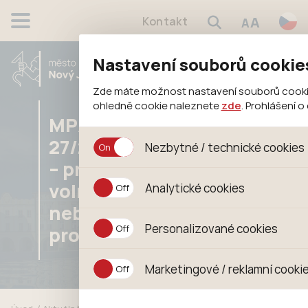
A
Kontakt
A
Nastavení souborů cookie
Zde máte možnost nastavení souborů cookies 
ohledně cookie naleznete
zde
. Prohlášení 
MPZ
27/2026/OB
Nezbytné / technické cookies
– pronájem
Jedná se o technické soubory, které jsou
volného
Analytické cookies
jejich funkcí. Používají se mimo jiné k uklá
souhlasu s uživáním cookies. Pro tyto cook
nebytového
Analytické cookies shromažďujeme skripte
Personalizované cookies
prostoru
anonymizuje. Po anonymizaci se již nejedn
konkrétnímu uživateli. Proto nedokážeme zj
Personalizované cookies jsou využívány k
Marketingové / reklamní cooki
zajišťuje lepší nákupní zkušenosti. Díky n
pomůže vyhnout se nevhodným doporučením
Tyto cookies nám umožňují lépe cílit a v