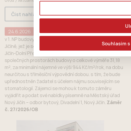
Úvod
Aktuálně
MPZ 27/2026/OB – pronájem volného
nebytového prostoru
Číst nahlas
Ul
24.6.2026
v 1. NP budovy č. p. 1028 na ul. Msgr. Šrámka 11 v Novém
Souhlasím s
Jičíně, jež je součástí pozemku parc. č. st. 353 v k. ú. Nový
Jičín-Dolní Předměstí, a to místnosti č. 119 s podílem na
společných prostorách budovy o celkové výměře 31,18
m², za minimální nájemné ve výši 944 Kč/m²/rok, na dobu
neurčitou s tříměsíční výpovědní dobou. s tím, že bude
upřednostněn žadatel s účelem nájmu souvisejícím se
stomatologií. Zájemci se mohou k tomuto záměru
vyjádřit a podat své nabídky písemně na Městský úřad
Nový Jičín – odbor bytový, Divadelní 1, Nový Jičín.
Záměr
č. 27/2026/OB