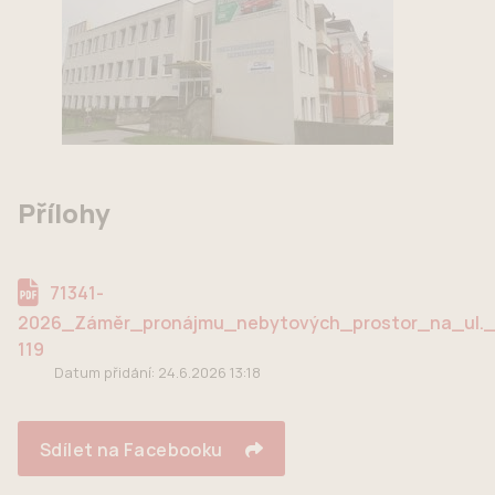
Přílohy
71341-
2026_Záměr_pronájmu_nebytových_prostor_na_ul._M
119
Datum přidání:
24.6.2026 13:18
Sdílet na Facebooku