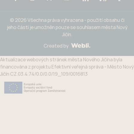
© 2026 Všechna práva vyhrazena - použití obsahu či
jeho části je umožněn pouze se souhlasem města Nový
Jičín.
Created by
Aktualizace webových stránek města Nového Jičína byla
financována z projektu Efektivní veřejná správa - Město Nový
Jičín CZ.03.4.74/0.0/0.0/19_109/0016813