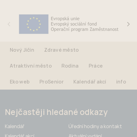
Nový Jičín
Zdravé město
Atraktivní město
Rodina
Práce
Eko web
ProSenior
Kalendář akcí
info
Nejčastěji hledané odkazy
Kalendář
Úřední hodiny a kontakt
Kalendář akcí
Aktuální vydání