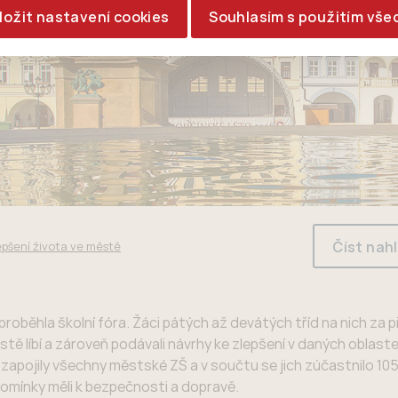
ložit nastavení cookies
Souhlasím s použitím vše
Číst nah
epšení života ve městě
oběhla školní fóra. Žáci pátých až devátých tříd na nich za 
ěstě líbí a zároveň podávali návrhy ke zlepšení v daných oblaste
h zapojily všechny městské ZŠ a v součtu se jich zúčastnilo 105
ipomínky měli k bezpečnosti a dopravě.