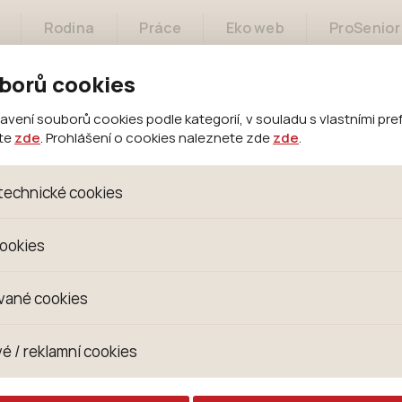
Rodina
Práce
Eko web
ProSenior
borů cookies
ení souborů cookies podle kategorií, v souladu s vlastními pre
ete
zde
. Prohlášení o cookies naleznete zde
zde
.
Město
Samospráva
Městský úřad
technické cookies
oubory, které jsou nezbytné ke správnému chování našich we
cookies
 se mimo jiné k ukládání produktů v nákupním košíku, ovládání fi
kies. Pro tyto cookies není zapotřebí Váš souhlas a není možn
omažďujeme skriptem společnosti Google Inc., která následn
vané cookies
izaci se již nejedná o osobní údaje, protože anonymizované c
 Proto nedokážeme zjistit navštívené odkazy, prohlížené zbož
s jsou využívány k přizpůsobení našeho webu vašim potřebá
é / reklamní cookies
 zkušenosti. Díky nim můžeme nabídku přímo přizpůsobit vašim
hodným doporučením produktů či jiným nedůležitým nabídká
ují lépe cílit a vyhodnocovat marketingové kampaně.