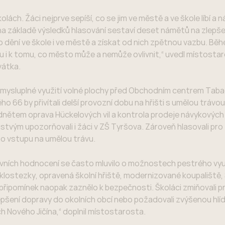
lách. Žáci nejprve sepíší, co se jim ve městě a ve škole líbí a 
la na základě výsledků hlasování sestaví deset námětů na zlepše
dění ve škole i ve městě a získat od nich zpětnou vazbu. Bě
 i k tomu, co město může a nemůže ovlivnit,“ uvedl místosta
vátka.
na smysluplné využití volné plochy před Obchodním centrem Tab
o 66 by přivítali delší provozní dobu na hřišti s umělou trávou
nětem oprava Hückelových vil a kontrola prodeje návykových 
stvým upozorňovali i žáci v ZŠ Tyršova. Zároveň hlasovali pro
o vstupu na umělou trávu.
tivních hodnocení se často mluvilo o možnostech pestrého vyu
klostezky, opravená školní hřiště, modernizované koupaliště,
e připomínek naopak zaznělo k bezpečnosti. Školáci zmiňovali p
lepšení dopravy do okolních obcí nebo požadovali zvýšenou hl
h Nového Jičína,“ doplnil místostarosta.