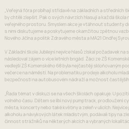
„Veřejná fóra probíhají střídavě na základních a středních ško
by chtěli zlepšit. Pak o svých návrzích hlasují a každá ško
veřejného prostoru. Smyslem akce je vtáhnout studenty do 
s nimi diskutujeme a poskytujeme okamžitou zpětnou vazbu
Nového Jičína a politik Zdravého města a MA21 Ondřej Syro
V Základní škole Jubilejní nejvíce hlasů získal požadavek 
následoval zájem o více letních brigád. Žáci ze ZŠ Komenskéh
vedlejší ZŠ Komenského 68 byla nejčastěji skloňovaným pod
večerce na náměstí. Na problematiku prodeje alkoholu mladi
bezpečnosti na autobusovém nádraží a možnost častějšíh
„Řada témat v diskuzi se na všech školách opakuje. U pozi
volného času. Dětem se líbí nový pumptrack, prodloužení cy
města, koncerty nebo také květiny a zeleň v ulicích. Nejvíc
alkoholu a návykových látek mladistvým, podávali tipy na z
činnost strážníků na některých akcích a vybraných lokalitác