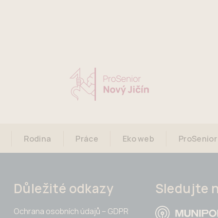
Rodina
Práce
Eko web
ProSenior
Důležité odkazy
Sledujte 
Ochrana osobních údajů – GDPR