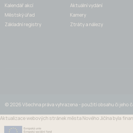
Kalendář akcí
Aktuální vydání
Městský úřad
Kamery
Základní registry
Ztráty a nálezy
© 2026 Všechna práva vyhrazena - použití obsahu či jeho 
Aktualizace webových stránek města Nového Jičína byla finan