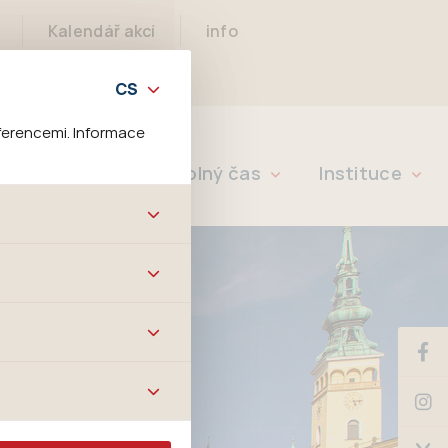
Kalendář akcí
info
ferencemi. Informace
Rychlé info
Volný čas
Instituce
bových stránek a všech
ltrů a také nastavení
é jej ani odebrat.
ě tato data
ookies nelze přiřadit
í apod.
m a zájmům, což
 preferencím, což vám
m.