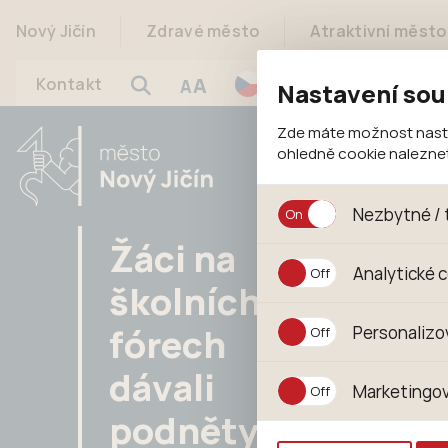
Nový Jičín
Zdravé město
Atraktivní město
A
Kontakt
A
Nastavení sou
Zde máte možnost nastav
ohledně cookie nalezn
Nezbytné / 
Žáci na
Jedná se o technické s
Analytické 
jejich funkcí. Používají
školních
souhlasu s uživáním coo
Analytické cookies shr
fórech
Personalizo
anonymizuje. Po anonym
konkrétnímu uživateli.
Personalizované cookie
dávali
Marketingov
zajišťuje lepší nákupní
podněty
pomůže vyhnout se nev
Tyto cookies nám umožň