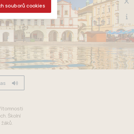
ch souborů cookies
las
přítomnosti
ch. Školní
 žáků.