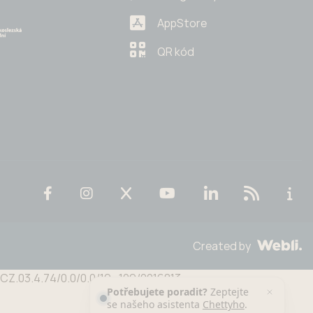
AppStore
QR kód
Created by
n CZ.03.4.74/0.0/0.0/19_109/0016813
Potřebujete poradit?
Zeptejte
se našeho asistenta
Chettyho
.