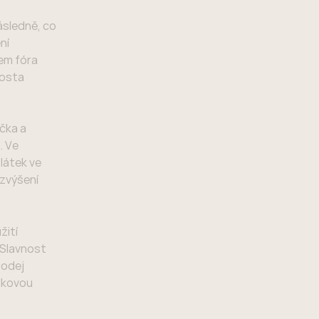
následně, co
ní
hem fóra
rosta
ačka a
. Ve
látek ve
 zvýšení
žití
 Slavnost
rodej
ídkovou