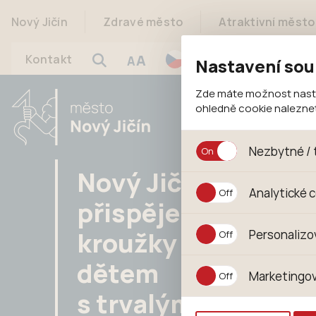
Nový Jičín
Zdravé město
Atraktivní město
A
Kontakt
A
Nastavení sou
Zde máte možnost nastav
ohledně cookie nalezn
Nezbytné / 
Nový Jičín
Jedná se o technické s
Analytické 
jejich funkcí. Používají
přispěje na
souhlasu s uživáním coo
Analytické cookies shr
kroužky
Personalizo
anonymizuje. Po anonym
konkrétnímu uživateli.
Personalizované cookie
dětem
Marketingov
zajišťuje lepší nákupní
s trvalým
pomůže vyhnout se nev
Tyto cookies nám umožň