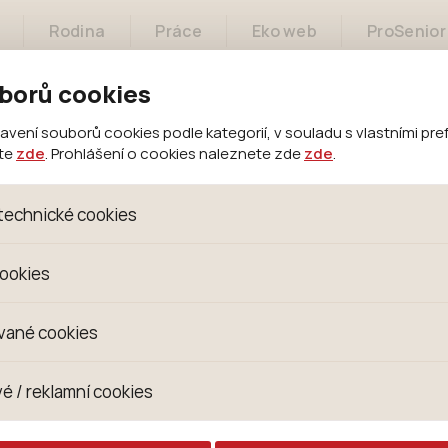
Rodina
Práce
Eko web
ProSenior
borů cookies
ení souborů cookies podle kategorií, v souladu s vlastními pre
ete
zde
. Prohlášení o cookies naleznete zde
zde
.
Město
Samospráva
Městský úřad
technické cookies
oubory, které jsou nezbytné ke správnému chování našich we
cookies
 se mimo jiné k ukládání produktů v nákupním košíku, ovládání fi
kies. Pro tyto cookies není zapotřebí Váš souhlas a není možn
omažďujeme skriptem společnosti Google Inc., která následn
vané cookies
izaci se již nejedná o osobní údaje, protože anonymizované c
 Proto nedokážeme zjistit navštívené odkazy, prohlížené zbož
s jsou využívány k přizpůsobení našeho webu vašim potřebá
é / reklamní cookies
 zkušenosti. Díky nim můžeme nabídku přímo přizpůsobit vašim
hodným doporučením produktů či jiným nedůležitým nabídká
ují lépe cílit a vyhodnocovat marketingové kampaně.