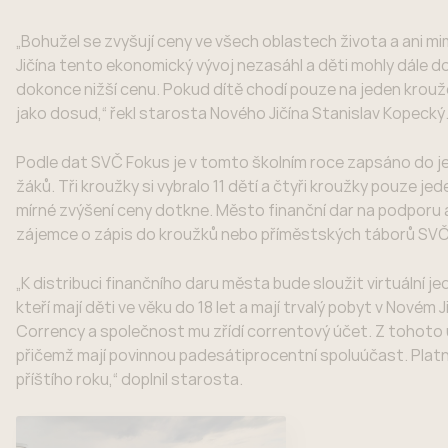
„Bohužel se zvyšují ceny ve všech oblastech života a ani mi
Jičína tento ekonomický vývoj nezasáhl a děti mohly dále
dokonce nižší cenu. Pokud dítě chodí pouze na jeden krouže
jako dosud,“ řekl starosta Nového Jičína Stanislav Kopecký
Podle dat SVČ Fokus je v tomto školním roce zapsáno do je
žáků. Tři kroužky si vybralo 11 dětí a čtyři kroužky pouze je
mírné zvýšení ceny dotkne. Město finanční dar na podporu 
zájemce o zápis do kroužků nebo příměstských táborů SVČ 
„K distribuci finančního daru města bude sloužit virtuální
kteří mají děti ve věku do 18 let a mají trvalý pobyt v Nov
Corrency a společnost mu zřídí correntový účet. Z tohoto ú
přičemž mají povinnou padesátiprocentní spoluúčast. Platn
příštího roku,“ doplnil starosta.