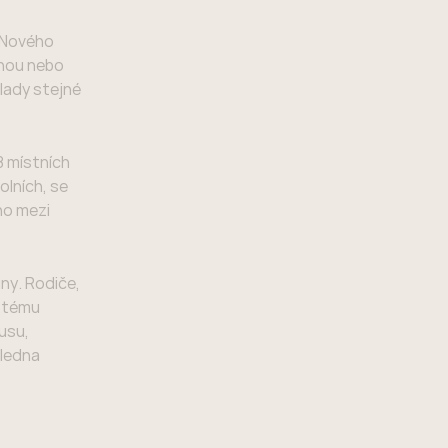
z Nového
jnou nebo
klady stejné
8 místních
olních, se
ho mezi
ny. Rodiče,
ystému
usu,
 ledna