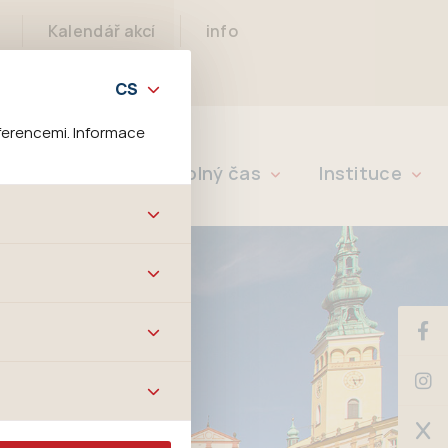
Kalendář akcí
info
ferencemi. Informace
Rychlé info
Volný čas
Instituce
bových stránek a všech
ltrů a také nastavení
é jej ani odebrat.
ě tato data
ookies nelze přiřadit
í apod.
m a zájmům, což
 preferencím, což vám
m.