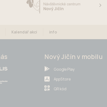
Kalendář akcí
info
nás
Nový Jičín v mobilu
Google Play
AppStore
QR kód