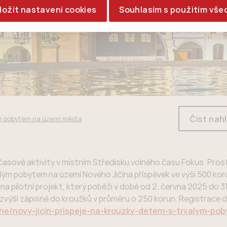
ložit nastavení cookies
Souhlasím s použitím vše
Číst nah
lým pobytem na území města
očasové aktivity v místním Středisku volného času Fokus. Pros
ým pobytem na území Nového Jičína příspěvek ve výši 500 kor
 pilotní projekt, který poběží v době od 2. června 2025 do 31
ň zvýší zápisné do kroužků v průměru o 250 korun. Registrace
alne/novy-jicin-prispeje-na-krouzky-detem-s-trvalym-po