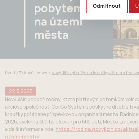
pobytem
Odmítnout
U
na území
města
Úvod
Tiskové zprávy
Nový Jičín přispěje na kroužky dětem s trva
22.5.2025
Nový Jičín podpoří rodiny, které platí svým potomkům voln
akciové společnosti CorCo Systems poskytne dítěti s trval
kroužky pořádané příspěvkovou organizací města. Radnice na
2026, vyčlenila 300 tisíc korun pro 600 dětí. Město zárove
a další informace zde:
https://rodina.novyjicin.cz/aktu
uzemi-mesta/