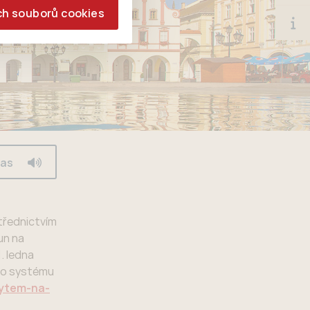
ch souborů cookies
las
třednictvím
un na
. ledna
 do systému
bytem-na-