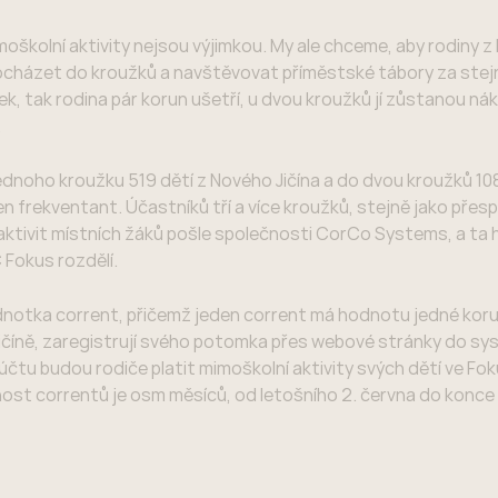
moškolní aktivity nejsou výjimkou. My ale chceme, aby rodiny 
 docházet do kroužků a navštěvovat příměstské tábory za ste
k, tak rodina pár korun ušetří, u dvou kroužků jí zůstanou ná
.
dnoho kroužku 519 dětí z Nového Jičína a do dvou kroužků 10
den frekventant. Účastníků tří a více kroužků, stejně jako přesp
aktivit místních žáků pošle společnosti CorCo Systems, a ta 
Fokus rozdělí.
 jednotka corrent, přičemž jeden corrent má hodnotu jedné koru
ém Jičíně, zaregistrují svého potomka přes webové stránky do s
čtu budou rodiče platit mimoškolní aktivity svých dětí ve Fok
ost correntů je osm měsíců, od letošního 2. června do konce