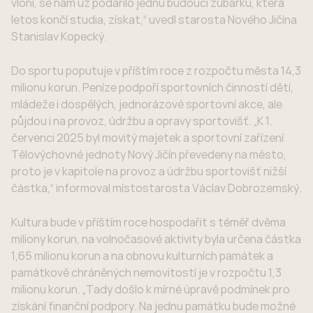
vloni, se nám už podařilo jednu budoucí zubařku, která
letos končí studia, získat,“ uvedl starosta Nového Jičína
Stanislav Kopecký.
Do sportu poputuje v příštím roce z rozpočtu města 14,3
milionu korun. Peníze podpoří sportovních činností dětí,
mládeže i dospělých, jednorázové sportovní akce, ale
půjdou i na provoz, údržbu a opravy sportovišť. „K 1.
červenci 2025 byl movitý majetek a sportovní zařízení
Tělovýchovné jednoty Nový Jičín převedeny na město,
proto je v kapitole na provoz a údržbu sportovišť nižší
částka,“ informoval místostarosta Václav Dobrozemský.
Kultura bude v příštím roce hospodařit s téměř dvěma
miliony korun, na volnočasové aktivity byla určena částka
1,65 milionu korun a na obnovu kulturních památek a
památkově chráněných nemovitostí je v rozpočtu 1,3
milionu korun. „Tady došlo k mírné úpravě podmínek pro
získání finanční podpory. Na jednu památku bude možné