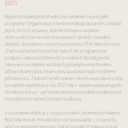
2027/
Největší objem prostředků byl vyčleněn na sociální
programy. Organizace, které pomáhají občanům zvládat
jejich životní situace, domácí hospicová péče,
dobrovolnictví ve městě a činnost spolků v sociální
oblasti, dostanou v součtu od města 15,6 milionů korun.
„Tato suma není konečná, neboť do programu na
podporu celoroční činnosti sociálních služeb podle
zákona o sociálních službách přispějí kromě Nového
Jičína i okolní obce, které jsou součástí naší rozšířené
působnosti. Žádosti směřované k obcím na podporu sítě
sociálních služeb pro rok 2027 šly v objemu přesahujícím
tři miliony korun,“ upřesnila vedoucí sociálního odboru na
novojičínské radnici Daniela Susíková.
V současné době je z rozpočtu obcí zatímně schváleno
900 tisíc korun. Pro letošní rok se podařilo z rozpočtu
obcí ve správním obvodu získat necelé tři miliony korun