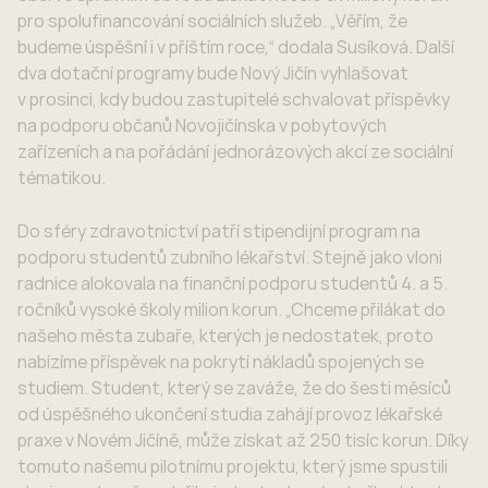
pro spolufinancování sociálních služeb. „Věřím, že
budeme úspěšní i v příštím roce,“ dodala Susíková. Další
dva dotační programy bude Nový Jičín vyhlašovat
v prosinci, kdy budou zastupitelé schvalovat příspěvky
na podporu občanů Novojičínska v pobytových
zařízeních a na pořádání jednorázových akcí ze sociální
tématikou.
Do sféry zdravotnictví patří stipendijní program na
podporu studentů zubního lékařství. Stejně jako vloni
radnice alokovala na finanční podporu studentů 4. a 5.
ročníků vysoké školy milion korun. „Chceme přilákat do
našeho města zubaře, kterých je nedostatek, proto
nabízíme příspěvek na pokrytí nákladů spojených se
studiem. Student, který se zaváže, že do šesti měsíců
od úspěšného ukončení studia zahájí provoz lékařské
praxe v Novém Jičíně, může získat až 250 tisíc korun. Díky
tomuto našemu pilotnímu projektu, který jsme spustili