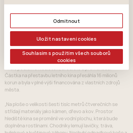
Úvod
Tiskové zprávy
Z bývalého letního kina je relaxační areál
zájmům, což zajišťuje lepší nákupní zkušenosti. Díky
nedokážeme zjistit navštívené odkazy, prohlížené
Tyto cookies nám umožňují lépe cílit a
nim můžeme nabídku přímo přizpůsobit vašim
zboží apod.
vyhodnocovat marketingové kampaně.
Číst nahlas
preferencím, což vám pomůže vyhnout se
Odmítnout
nevhodným doporučením produktů či jiným
nedůležitým nabídkám.
9.8.2019
Uložit nastavení cookies
Už na podzim se veřejnosti zpřístupní původně uzavřený
areál letního kina ve Smetanových sadech v Novém Jičíně.
Souhlasím s použitím všech souborů
Zchátralý biograf pod širým nebem nahradí relaxačně
cookies
oddechová zóna, jejíž dominantou je vodní prvek. Je tam
i malé podium s hledištěm, brodítko a promenáda.
Částka na přestavbu letního kina přesáhla 16 milionů
korun a byla v plné výši financována z vlastních zdrojů
města.
„Na ploše o velikosti šesti tisíc metrů čtverečních se
střídají materiály jako kámen, dřevo a kov. Prostor
hlediště kina se proměnil ve vodní plochu, která bude
doplněna rostlinami. Chodníky lemují lavičky, tráva,
bylinkové a květinové záhony. Nechybí odpadkové koše a