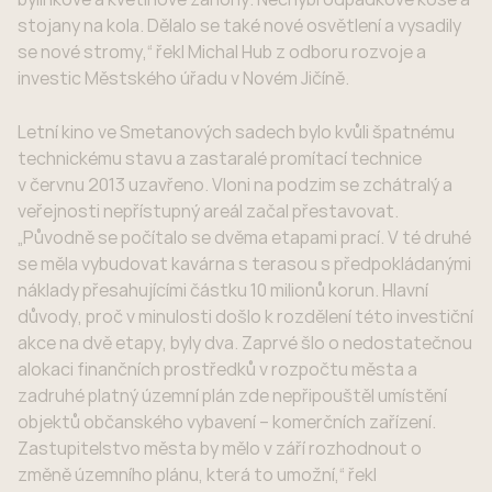
stojany na kola. Dělalo se také nové osvětlení a vysadily
se nové stromy,“ řekl Michal Hub z odboru rozvoje a
investic Městského úřadu v Novém Jičíně.
Letní kino ve Smetanových sadech bylo kvůli špatnému
technickému stavu a zastaralé promítací technice
v červnu 2013 uzavřeno. Vloni na podzim se zchátralý a
veřejnosti nepřístupný areál začal přestavovat.
„Původně se počítalo se dvěma etapami prací. V té druhé
se měla vybudovat kavárna s terasou s předpokládanými
náklady přesahujícími částku 10 milionů korun. Hlavní
důvody, proč v minulosti došlo k rozdělení této investiční
akce na dvě etapy, byly dva. Zaprvé šlo o nedostatečnou
alokaci finančních prostředků v rozpočtu města a
zadruhé platný územní plán zde nepřipouštěl umístění
objektů občanského vybavení – komerčních zařízení.
Zastupitelstvo města by mělo v září rozhodnout o
změně územního plánu, která to umožní,“ řekl