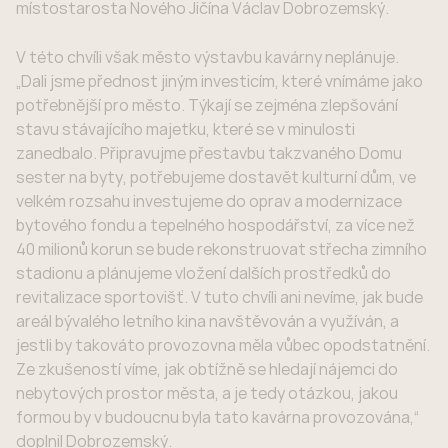
místostarosta Nového Jičína Václav Dobrozemský.
V této chvíli však město výstavbu kavárny neplánuje.
„Dali jsme přednost jiným investicím, které vnímáme jako
potřebnější pro město. Týkají se zejména zlepšování
stavu stávajícího majetku, které se v minulosti
zanedbalo. Připravujme přestavbu takzvaného Domu
sester na byty, potřebujeme dostavět kulturní dům, ve
velkém rozsahu investujeme do oprav a modernizace
bytového fondu a tepelného hospodářství, za více než
40 milionů korun se bude rekonstruovat střecha zimního
stadionu a plánujeme vložení dalších prostředků do
revitalizace sportovišť. V tuto chvíli ani nevíme, jak bude
areál bývalého letního kina navštěvován a využíván, a
jestli by takováto provozovna měla vůbec opodstatnění.
Ze zkušeností víme, jak obtížně se hledají nájemci do
nebytových prostor města, a je tedy otázkou, jakou
formou by v budoucnu byla tato kavárna provozována,“
doplnil Dobrozemský.