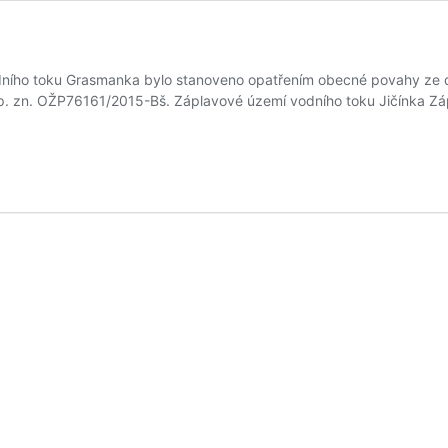
ího toku Grasmanka bylo stanoveno opatřením obecné povahy ze d
. zn. OŽP76161/2015-Bš. Záplavové území vodního toku Jičínka Záp