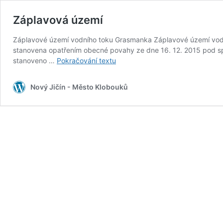
Záplavová území
Záplavové území vodního toku Grasmanka Záplavové území vodn
stanovena opatřením obecné povahy ze dne 16. 12. 2015 pod sp
Záplavová
stanoveno …
Pokračování textu
území
Nový Jičín - Město Klobouků