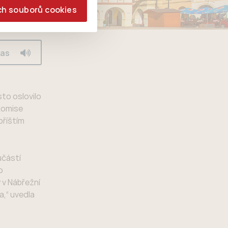
ch souborů cookies
las
sto oslovilo
 komise
příštím
učástí
o
 v Nábřežní
,“ uvedla