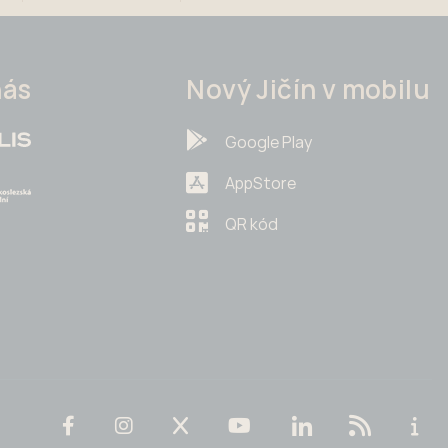
nás
Nový Jičín v mobilu
Google Play
AppStore
QR kód