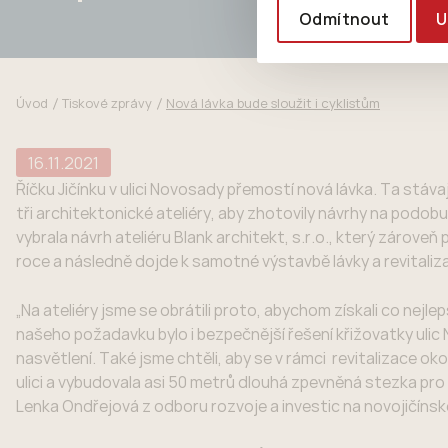
Odmítnout
U
Úvod
Tiskové zprávy
Nová lávka bude sloužit i cyklistům
16.11.2021
Říčku Jičínku v ulici Novosady přemostí nová lávka. Ta stávaj
tři architektonické ateliéry, aby zhotovily návrhy na podob
vybrala návrh ateliéru Blank architekt, s.r.o., který zárove
roce a následně dojde k samotné výstavbě lávky a revitalizaci
„Na ateliéry jsme se obrátili proto, abychom získali co nejl
našeho požadavku bylo i bezpečnější řešení křižovatky ulic 
nasvětlení. Také jsme chtěli, aby se v rámci revitalizace o
ulici a vybudovala asi 50 metrů dlouhá zpevněná stezka p
Lenka Ondřejová z odboru rozvoje a investic na novojičínské