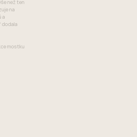
ýše než ten
zuje na
ů a
“ dodala
rukce mostku