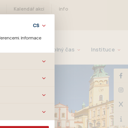
Kalendář akcí
info
ferencemi. Informace
Rychlé info
Volný čas
Instituce
bových stránek a všech
ltrů a také nastavení
é jej ani odebrat.
ě tato data
ookies nelze přiřadit
í apod.
m a zájmům, což
 preferencím, což vám
m.