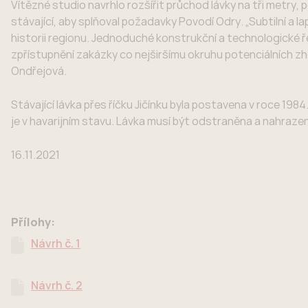
Vítězné studio navrhlo rozšířit průchod lávky na tři metry,
stávající, aby splňoval požadavky Povodí Odry. „Subtilní a
historii regionu. Jednoduché konstrukční a technologické ř
zpřístupnění zakázky co nejširšímu okruhu potenciálních zh
Ondřejová.
Stávající lávka přes říčku Jičínku byla postavena v roce 198
je v havarijním stavu. Lávka musí být odstraněna a nahraze
16.11.2021
Přílohy:
Návrh č. 1
Návrh č. 2