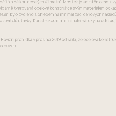
 počítá s délkou necelých 41 metrů. Mostek je umístěn o metr v
 lapidárně tvarovaná ocelová konstrukce svým materiálem odka
ešení bylo zvoleno s ohledem na minimalizaci cenových náklad
otovitelů stavby. Konstrukce má i minimální nároky na údržbu,
4. Revizní prohlídka v prosinci 2019 odhalila, že ocelová konst
na novou.