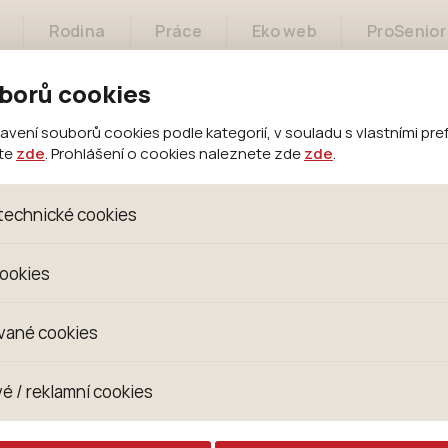
Rodina
Práce
Eko web
ProSenior
borů cookies
ení souborů cookies podle kategorií, v souladu s vlastními pre
ete
zde
. Prohlášení o cookies naleznete zde
zde
.
Město
Samospráva
Městský úřad
technické cookies
oubory, které jsou nezbytné ke správnému chování našich we
cookies
 se mimo jiné k ukládání produktů v nákupním košíku, ovládání fi
kies. Pro tyto cookies není zapotřebí Váš souhlas a není možn
omažďujeme skriptem společnosti Google Inc., která následn
vané cookies
izaci se již nejedná o osobní údaje, protože anonymizované c
 Proto nedokážeme zjistit navštívené odkazy, prohlížené zbož
s jsou využívány k přizpůsobení našeho webu vašim potřebá
é / reklamní cookies
 zkušenosti. Díky nim můžeme nabídku přímo přizpůsobit vašim
hodným doporučením produktů či jiným nedůležitým nabídká
ují lépe cílit a vyhodnocovat marketingové kampaně.