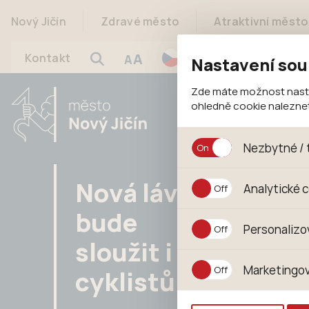
Nový Jičín
Zdravé město
Atraktivní město
A
Kontakt
A
Nastavení sou
Zde máte možnost nastav
ohledně cookie nalezn
Nezbytné / 
Jedná se o technické s
Nová lávka
Analytické 
jejich funkcí. Používají
souhlasu s uživáním coo
bude
Analytické cookies shr
Personalizo
anonymizuje. Po anonym
sloužit i
konkrétnímu uživateli.
Personalizované cookie
Marketingov
cyklistům
zajišťuje lepší nákupní
pomůže vyhnout se nev
Tyto cookies nám umožň