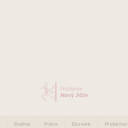
Rodina
Práce
Eko web
ProSenior