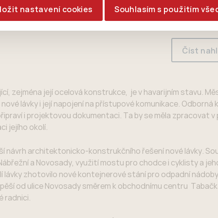
ložit nastavení cookies
Souhlasím s použitím vše
Číst nah
ící, zejména její ocelová konstrukce, je v havarijním stavu. Mě
u nové lávky i její napojení na přístupové komunikace. Odborná
ň připraví i projektovou dokumentaci. Ta by se měla zpracovat v 
 jejího okolí.
epší návrh architektonicko-konstrukčního řešení nové lávky. So
Nábřežní a Novosady, využití mostu pro chodce i cyklisty a jeh
kolí lávky zhotovilo nové kontejnerové stání pro odpadní nádoby
ro pěší od ulice Novosady směrem k obchodnímu centru Tabačka
 radnici.